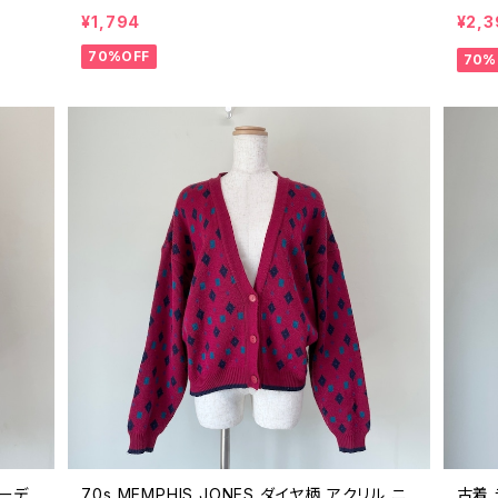
 90
羽織り アクリル USA製 ビンテージ 70年代 8
トロ 
¥1,794
¥2,3
0年代 25051922
ジ 2
70%OFF
70%
カーデ
70s MEMPHIS JONES ダイヤ柄 アクリル ニ
古着 