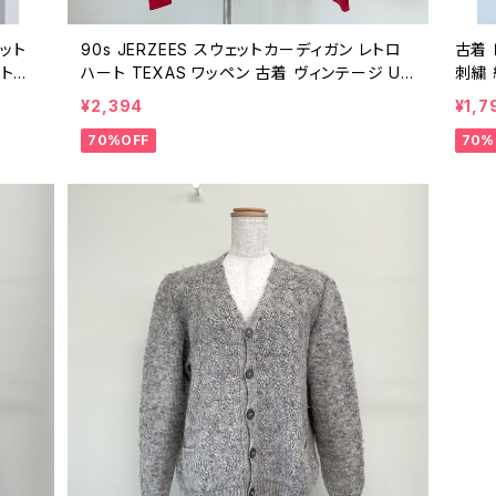
ニット
90s JERZEES スウェットカーディガン レトロ
古着 
レトロ
ハート TEXAS ワッペン 古着 ヴィンテージ US
刺繍 
A製 赤 レッド レディース 25040513
ー 2
¥2,394
¥1,7
70%OFF
70%