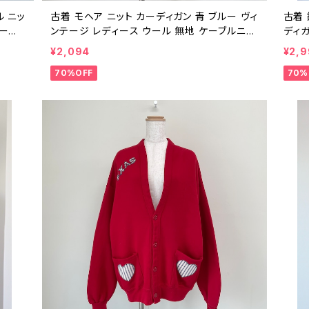
ル ニッ
古着 モヘア ニット カーディガン 青 ブルー ヴィ
古着 
ィース
ンテージ レディース ウール 無地 ケーブルニッ
ディガ
 ビンテ
ト ビンテージ 25042007
ィ ヴ
¥2,094
¥2,
70%OFF
70%