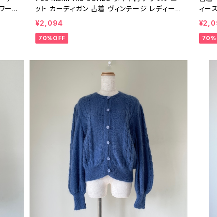
ラワー
ット カーディガン 古着 ヴィンテージ レディー
ィース
5042
ス ピンク ダイア柄 ジャカード 70年代 ビンテ
ンテー
¥2,094
¥2,
ージ 25042101
70%OFF
70%