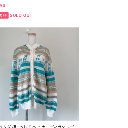
レディース 紫 パープル 90年代 ビンテー
94
5050207
SOLD OUT
OFF
ラクダ 柄ニット モヘア カーディガン レデ