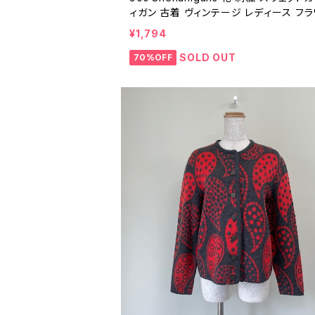
ィガン 古着 ヴィンテージ レディース フ
レトロ 紺 ネイビー ビンテージ 90年代 2
¥1,794
104
SOLD OUT
70%OFF