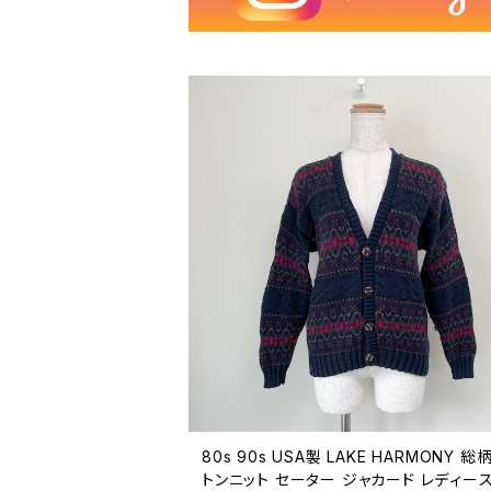
80s 90s USA製 LAKE HARMONY 総
トンニット セーター ジャカード レディー