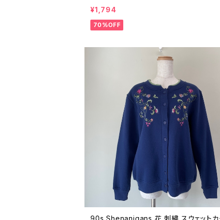
ヴィンテージ 柄ニット ビンテージ 80年代
¥1,794
年代 紺 ネイビー 25051923
70%OFF
90s Shenanigans 花 刺繍 スウェット