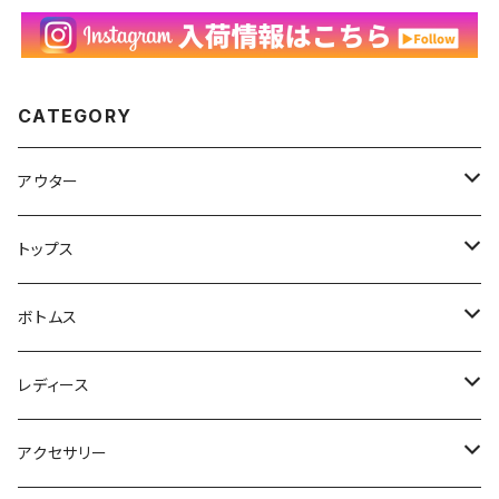
CATEGORY
アウター
ハンティングジャケット
トップス
フリースジャケット
Tシャツ
ボトムス
アニマルTシャツ
スイングトップ
長袖Tシャツ
スラックス
レディース
アートTシャツ
～W24
ブルゾン
ポロシャツ・ラガーシャツ
フレアパンツ
アウター
アクセサリー