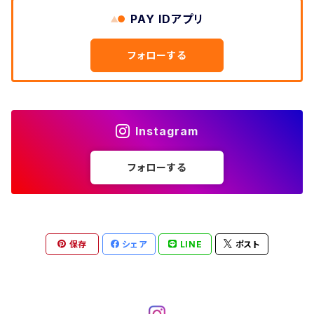
W33
W32
PAY IDアプリ
W31
五分袖・七分袖シャツ
W27
ワークシャツ
W26
アロハシャツ
W25
～W24
ダウンジャケット
タンクトップ
コーデュロイパンツ
メンズXL、レディース3XL~
W34
フォローする
W33
W32
半袖シャツ
W28
ウエスタンシャツ
W27
キューバシャツ
W26
W25
～W24
ジャージ・トラックジャケット
ベスト
その他パンツ
W35
W34
W33
その他半袖トップス
W29
ドレスシャツ
W28
ボウリングシャツ
W27
W26
W25
～W24
その他アウター
ショートパンツ
Instagram
W36
W35
W34
ポロシャツ
W30
その他長袖シャツ
W29
ワークシャツ
W28
W27
W26
W25
フォローする
～W24
コート
オーバーオール
W37～
W36
W35
チュニック
W31
W30
その他半袖シャツ
W29
W28
W27
W26
W25
ヘビーアウター
W37～
W36
キャミソール
W32
W31
W30
W29
W28
W27
保存
シェア
LINE
ポスト
W26
ライトアウター
W37～
ベスト
W33
W32
W31
W30
W29
W28
W27
W34
W33