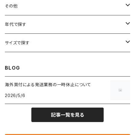
フラワーTシャツ
W25
～W24
パッチワークジャケット
カバーオール
スウェット
デニム・ジーンズ
トップス
ブレスレット
その他
リンガーTシャツ
W26
W25
ゴブランジャケット
～W24
スウェット
ワークジャケット
パーカー
スウェットパンツ
ボトムス
リング
バッグ
年代で探す
車・バイクTシャツ
W27
W26
フリースジャケット
W25
パーカー
スカート
ショルダーバッグ
ナイロンジャケット
セーター
ナイロンパンツ
ワンピース
ネックレス
マフラー
50年代
サイズで探す
バンド・ミュージックTシャツ
W28
W27
コート
W26
フリーストップス
パンツ
スタジャン
カーディガン
ジャージ・トラックパンツ
バッグ
帽子
60年代
~メンズXXS、~レディースS
BLOG
IT・テック・サイエンスTシャツ
W29
W28
その他アウター
W27
セーター
ショートパンツ
テーラードジャケット
フリーストップス
ワークパンツ・ペインターパンツ
ブランケット
70年代
メンズXS、レディースM
海外買付による発送業務の一時休止について
キャラTシャツ
W30
W29
ヘビーアウター
W28
カーディガン
2026/5/6
～W24
アウトドアジャケット
長袖シャツ
チノパンツ
80年代
メンズS、レディースL
その他Tシャツ
W31
W30
ライトアウター
W29
長袖Tシャツ/カットソー
W25
記事一覧を見る
ボタンダウンシャツ
～W24
レザージャケット
半袖シャツ
ミリタリーパンツ
90年代
メンズM、レディースXL
W32
W31
W30
長袖シャツ
W26
ネルシャツ
W25
ベースボールシャツ
～W24
ミリタリージャケット
ゲームシャツ
カーゴパンツ
00年代
メンズL、レディース2XL