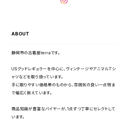
W32
W31
W30
W29
W28
W35
W34
W33
W32
W31
W30
W29
W36
W35
ABOUT
W34
W33
W32
W31
W30
W37～
W36
W35
W34
W33
静岡市の古着屋terraです。
W32
W31
W37～
W36
W35
W34
USグッドレギュラーを中心に、ヴィンテージやアニマルTシ
W33
W32
ャツなどを取り扱っています。
W37～
W36
W35
手に取りやすい価格帯のものから、雰囲気の良い一点物ま
W34
W33
で幅広く揃えています。
W37～
W36
W35
W34
商品知識が豊富なバイヤーが、1点ずつ丁寧にセレクトして
います。
W37～
W36
W35