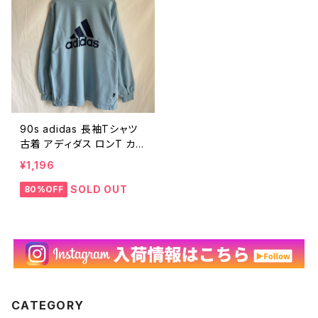
90s adidas 長袖Tシャツ
古着 アディダス ロンT カッ
トソー 水色 ライトブルー ビ
¥1,196
ッグロゴ パフォーマンスロ
ゴ コットン ヴィンテージ ビ
SOLD OUT
80%OFF
ンテージ 90年代 旧タグ メ
ンズ XL オーバーサイズ 大
きいサイズ ビッグシルエット
ビッグサイズ ゆるだぼ 常田
大希 23032905
CATEGORY