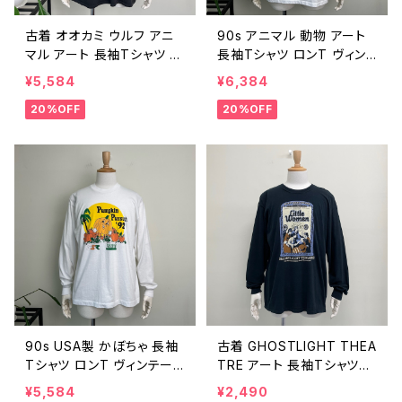
古着 オオカミ ウルフ アニ
90s アニマル 動物 アート
マル アート 長袖Tシャツ ロ
長袖Tシャツ ロンT ヴィン
ンT ヴィンテージ 黒 ブラッ
テージ 古着 チーター パン
¥5,584
¥6,384
ク 狼 動物 00s Y2K ビン
ダ ゴリラ コアラ クジラ イ
20%OFF
20%OFF
テージ XL 25102009
ルカ キツネ 亀 鳥 白 ホワイ
ト 90年代 シングルステッチ
ビンテージ L 25102008
90s USA製 かぼちゃ 長袖
古着 GHOSTLIGHT THEA
Tシャツ ロンT ヴィンテー
TRE アート 長袖Tシャツ
ジ 古着 1992年 パンプキン
黒 ブラック 映画 ムービー
¥5,584
¥2,490