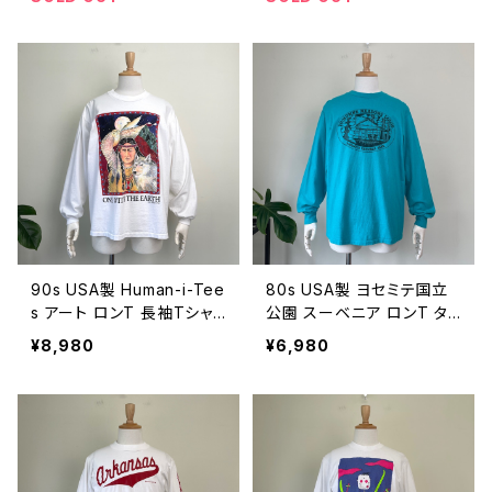
年代 ビンテージ L 26040
ンテージ M 26040306
401
90s USA製 Human-i-Tee
80s USA製 ヨセミテ国立
s アート ロンT 長袖Tシャ
公園 スーベニア ロンT タ
ツ インディアン ネイティブ
ーコイズ ヴィンテージ 長袖
¥8,980
¥6,980
アメリカン アニマル 動物 フ
Tシャツ 古着 80年代 ビン
クロウ オオカミ 狼 ウルフ
テージ シングルステッチ Y
ヴィンテージ 古着 90年代
OSEMITE NATIONAL PA
ビンテージ 白 ホワイト L 2
RK L 26033006
6040305