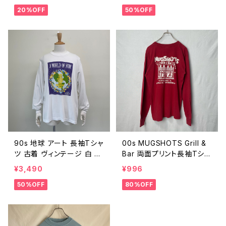
90年代 シングルステッチ
ロンT ヴィンテージ ビンテ
20%OFF
50%OFF
ビンテージ ハロウィン 白
ージ 25061506
ホワイト L 25102007
90s 地球 アート 長袖Tシャ
00s MUGSHOTS Grill &
ツ 古着 ヴィンテージ 白 ホ
Bar 両面プリント長袖Tシャ
ワイト ロンT ビンテージ 9
ツ 古着 ロンT 赤 レッド ヴ
¥3,490
¥996
0年代 25061501
ィンテージ ビンテージ 00
50%OFF
80%OFF
年代 2000s 2000年代 Y2
K メンズ M 文字 ロゴ ワン
ポイント 23091007