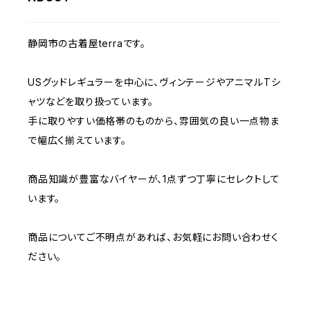
W32
W31
W30
W37～
W36
W35
W34
W33
静岡市の古着屋terraです。
W32
W31
W37～
W36
W35
W34
USグッドレギュラーを中心に、ヴィンテージやアニマルTシ
W33
W32
ャツなどを取り扱っています。
W37～
W36
W35
手に取りやすい価格帯のものから、雰囲気の良い一点物ま
W34
W33
で幅広く揃えています。
W37～
W36
W35
W34
商品知識が豊富なバイヤーが、1点ずつ丁寧にセレクトして
います。
W37～
W36
W35
商品についてご不明点があれば、お気軽にお問い合わせく
W37～
W36
ださい。
W37～