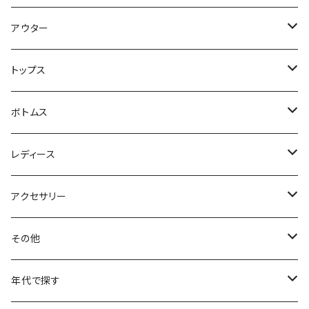
アウター
ハンティングジャケット
トップス
フリースジャケット
Tシャツ
ボトムス
アニマルTシャツ
スイングトップ
長袖Tシャツ
スラックス
レディース
アートTシャツ
～W24
ブルゾン
ポロシャツ・ラガーシャツ
フレアパンツ
アウター
アクセサリー
フラワーTシャツ
W25
～W24
パッチワークジャケット
カバーオール
スウェット
デニム・ジーンズ
トップス
ブレスレット
その他
リンガーTシャツ
W26
W25
ゴブランジャケット
～W24
スウェット
ワークジャケット
パーカー
スウェットパンツ
ボトムス
リング
バッグ
年代で探す
車・バイクTシャツ