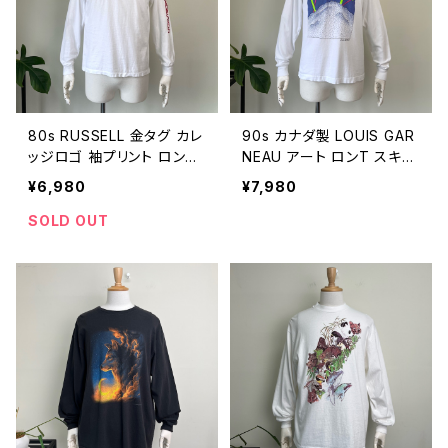
80s RUSSELL 金タグ カレ
90s カナダ製 LOUIS GAR
ッジロゴ 袖プリント ロンT
NEAU アート ロンT スキー
ヴィンテージ 古着 ラッセル
ルイガノ 長袖Tシャツ ヴィ
¥6,980
¥7,980
長袖Tシャツ 白 ホワイト Ar
ンテージ 古着 白 ホワイト
kansas ビンテージ 80年
90年代 シングルステッチ
SOLD OUT
代 シングルステッチ M 260
ビンテージ M 26033004
33005