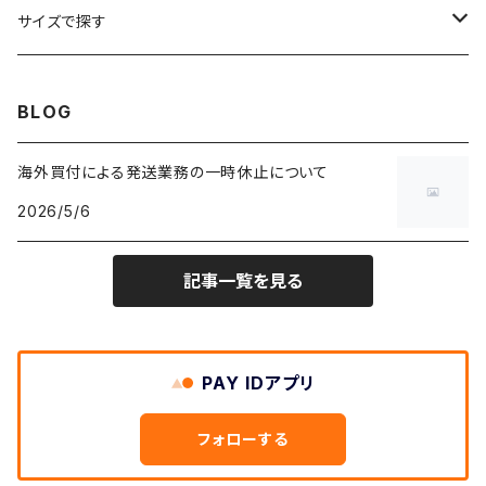
W27
W26
フリースジャケット
W25
パーカー
スカート
ショルダーバッグ
ナイロンジャケット
セーター
ナイロンパンツ
ワンピース
ネックレス
マフラー
50年代
サイズで探す
バンド・ミュージックTシャツ
W28
W27
コート
W26
フリーストップス
パンツ
スタジャン
カーディガン
ジャージ・トラックパンツ
バッグ
帽子
60年代
~メンズXXS、~レディースS
BLOG
IT・テック・サイエンスTシャツ
W29
W28
その他アウター
W27
セーター
ショートパンツ
テーラードジャケット
フリーストップス
ワークパンツ・ペインターパンツ
ブランケット
70年代
メンズXS、レディースM
海外買付による発送業務の一時休止について
キャラTシャツ
W30
W29
ヘビーアウター
W28
カーディガン
2026/5/6
～W24
アウトドアジャケット
長袖シャツ
チノパンツ
80年代
メンズS、レディースL
その他Tシャツ
W31
W30
ライトアウター
W29
長袖Tシャツ/カットソー
W25
記事一覧を見る
ボタンダウンシャツ
～W24
レザージャケット
半袖シャツ
ミリタリーパンツ
90年代
メンズM、レディースXL
W32
W31
W30
長袖シャツ
W26
ネルシャツ
W25
ベースボールシャツ
～W24
ミリタリージャケット
ゲームシャツ
カーゴパンツ
00年代
メンズL、レディース2XL
W33
W32
PAY IDアプリ
W31
五分袖・七分袖シャツ
W27
ワークシャツ
W26
アロハシャツ
W25
～W24
ダウンジャケット
タンクトップ
コーデュロイパンツ
メンズXL、レディース3XL~
W34
フォローする
W33
W32
半袖シャツ
W28
ウエスタンシャツ
W27
キューバシャツ
W26
W25
～W24
ジャージ・トラックジャケット
ベスト
その他パンツ