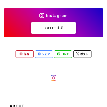
W35
W34
W33
その他半袖トップス
W29
ドレスシャツ
W28
ボウリングシャツ
W27
W26
W25
～W24
その他アウター
ショートパンツ
Instagram
W36
W35
W34
ポロシャツ
W30
その他長袖シャツ
W29
ワークシャツ
W28
W27
W26
W25
フォローする
～W24
コート
オーバーオール
W37～
W36
W35
チュニック
W31
W30
その他半袖シャツ
W29
W28
W27
W26
W25
ヘビーアウター
W37～
W36
キャミソール
W32
W31
W30
W29
W28
W27
保存
シェア
LINE
ポスト
W26
ライトアウター
W37～
ベスト
W33
W32
W31
W30
W29
W28
W27
W34
W33
W32
W31
W30
W29
W28
W35
W34
W33
W32
W31
W30
W29
W36
W35
ABOUT
W34
W33