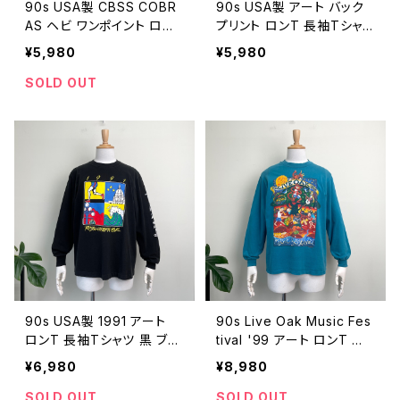
90s USA製 CBSS COBR
90s USA製 アート バック
AS ヘビ ワンポイント ロンT
プリント ロンT 長袖Tシャツ
長袖Tシャツ 黒 ブラック ヴ
ヴィンテージ 古着 白 ホワ
¥5,980
¥5,980
ィンテージ 古着 シングルス
イト シングルステッチ 地球
テッチ 蛇 90年代 ビンテー
カレッジ 1994 90年代 ビ
SOLD OUT
ジ L 26040423
ンテージ M 26040422
90s USA製 1991 アート
90s Live Oak Music Fes
ロンT 長袖Tシャツ 黒 ブラ
tival '99 アート ロンT 長
ック 袖プリント 企業ロゴ ゲ
袖Tシャツ 音楽フェス 猫 ア
¥6,980
¥8,980
ータレード アシックス ヴィ
ニマル 動物 ヴィンテージ
ンテージ 古着 マラソン 90
古着 ターコイズ 90年代 ビ
SOLD OUT
SOLD OUT