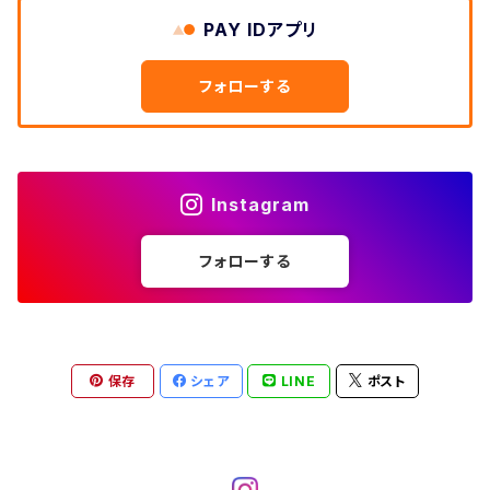
W33
W32
PAY IDアプリ
W31
五分袖・七分袖シャツ
W27
ワークシャツ
W26
アロハシャツ
W25
～W24
ダウンジャケット
タンクトップ
コーデュロイパンツ
メンズXL、レディース3XL~
W34
フォローする
W33
W32
半袖シャツ
W28
ウエスタンシャツ
W27
キューバシャツ
W26
W25
～W24
ジャージ・トラックジャケット
ベスト
その他パンツ
W35
W34
W33
その他半袖トップス
W29
ドレスシャツ
W28
ボウリングシャツ
W27
W26
W25
～W24
その他アウター
ショートパンツ
Instagram
W36
W35
W34
ポロシャツ
W30
その他長袖シャツ
W29
ワークシャツ
W28
W27
W26
W25
フォローする
～W24
コート
オーバーオール
W37～
W36
W35
チュニック
W31
W30
その他半袖シャツ
W29
W28
W27
W26
W25
ヘビーアウター
W37～
W36
キャミソール
W32
W31
W30
W29
W28
W27
保存
シェア
LINE
ポスト
W26
ライトアウター
W37～
ベスト
W33
W32
W31
W30
W29
W28
W27
W34
W33