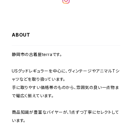
W32
W31
W30
W29
W28
W35
W34
W33
W32
W31
W30
W29
W36
W35
ABOUT
W34
W33
W32
W31
W30
W37～
W36
W35
W34
W33
静岡市の古着屋terraです。
W32
W31
W37～
W36
W35
W34
USグッドレギュラーを中心に、ヴィンテージやアニマルTシ
W33
W32
ャツなどを取り扱っています。
W37～
W36
W35
手に取りやすい価格帯のものから、雰囲気の良い一点物ま
W34
W33
で幅広く揃えています。
W37～
W36
W35
W34
商品知識が豊富なバイヤーが、1点ずつ丁寧にセレクトして
います。
W37～
W36
W35