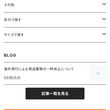
フラワーTシャツ
W25
～W24
パッチワークジャケット
カバーオール
スウェット
デニム・ジーンズ
トップス
ブレスレット
その他
リンガーTシャツ
W26
W25
ゴブランジャケット
～W24
スウェット
ワークジャケット
パーカー
スウェットパンツ
ボトムス
リング
バッグ
年代で探す
車・バイクTシャツ
W27
W26
フリースジャケット
W25
パーカー
スカート
ショルダーバッグ
ナイロンジャケット
セーター
ナイロンパンツ
ワンピース
ネックレス
マフラー
50年代
サイズで探す
バンド・ミュージックTシャツ
W28
W27
コート
W26
フリーストップス
パンツ
スタジャン
カーディガン
ジャージ・トラックパンツ
バッグ
帽子
60年代
~メンズXXS、~レディースS
BLOG
IT・テック・サイエンスTシャツ
W29
W28
その他アウター
W27
セーター
ショートパンツ
テーラードジャケット
フリーストップス
ワークパンツ・ペインターパンツ
ブランケット
70年代
メンズXS、レディースM
海外買付による発送業務の一時休止について
キャラTシャツ
W30
W29
ヘビーアウター
W28
カーディガン
2026/5/6
～W24
アウトドアジャケット
長袖シャツ
チノパンツ
80年代
メンズS、レディースL
その他Tシャツ
W31
W30
ライトアウター
W29
長袖Tシャツ/カットソー
W25
記事一覧を見る
ボタンダウンシャツ
～W24
レザージャケット
半袖シャツ
ミリタリーパンツ
90年代
メンズM、レディースXL
W32
W31
W30
長袖シャツ
W26
ネルシャツ
W25
ベースボールシャツ
～W24
ミリタリージャケット
ゲームシャツ
カーゴパンツ
00年代
メンズL、レディース2XL