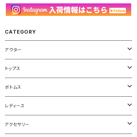
CATEGORY
アウター
ハンティングジャケット
トップス
フリースジャケット
Tシャツ
ボトムス
アニマルTシャツ
スイングトップ
長袖Tシャツ
スラックス
レディース
アートTシャツ
～W24
ブルゾン
ポロシャツ・ラガーシャツ
フレアパンツ
アウター
アクセサリー