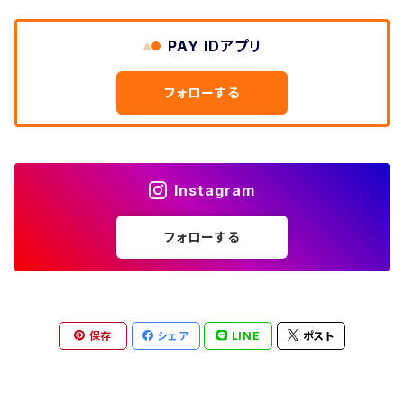
W26
ネルシャツ
W25
ベースボールシャツ
～W24
ミリタリージャケット
ゲームシャツ
カーゴパンツ
00年代
メンズL、レディース2XL
W33
W32
PAY IDアプリ
W31
五分袖・七分袖シャツ
W27
ワークシャツ
W26
アロハシャツ
W25
～W24
ダウンジャケット
タンクトップ
コーデュロイパンツ
メンズXL、レディース3XL~
W34
フォローする
W33
W32
半袖シャツ
W28
ウエスタンシャツ
W27
キューバシャツ
W26
W25
～W24
ジャージ・トラックジャケット
ベスト
その他パンツ
W35
W34
W33
その他半袖トップス
W29
ドレスシャツ
W28
ボウリングシャツ
W27
W26
W25
～W24
その他アウター
ショートパンツ
Instagram
W36
W35
W34
ポロシャツ
W30
その他長袖シャツ
W29
ワークシャツ
W28
W27
W26
W25
フォローする
～W24
コート
オーバーオール
W37～
W36
W35
チュニック
W31
W30
その他半袖シャツ
W29
W28
W27
W26
W25
ヘビーアウター
W37～
W36
キャミソール
W32
W31
W30
W29
W28
W27
保存
シェア
LINE
ポスト
W26
ライトアウター
W37～
ベスト
W33
W32
W31
W30
W29
W28
W27