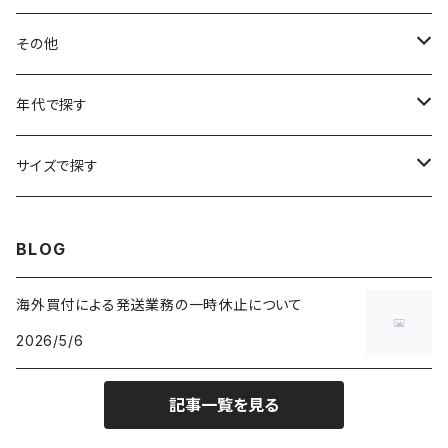
フラワーTシャツ
W25
～W24
パッチワークジャケット
カバーオール
スウェット
デニム・ジーンズ
トップス
ブレスレット
その他
リンガーTシャツ
W26
W25
ゴブランジャケット
～W24
スウェット
ワークジャケット
パーカー
スウェットパンツ
ボトムス
リング
バッグ
年代で探す
車・バイクTシャツ
W27
W26
フリースジャケット
W25
パーカー
スカート
ショルダーバッグ
ナイロンジャケット
セーター
ナイロンパンツ
ワンピース
ネックレス
マフラー
50年代
サイズで探す
バンド・ミュージックTシャツ
W28
W27
コート
W26
フリーストップス
パンツ
スタジャン
カーディガン
ジャージ・トラックパンツ
バッグ
帽子
60年代
~メンズXXS、~レディースS
BLOG
IT・テック・サイエンスTシャツ
W29
W28
その他アウター
W27
セーター
ショートパンツ
テーラードジャケット
フリーストップス
ワークパンツ・ペインターパンツ
ブランケット
70年代
メンズXS、レディースM
海外買付による発送業務の一時休止について
キャラTシャツ
W30
W29
ヘビーアウター
W28
カーディガン
2026/5/6
～W24
アウトドアジャケット
長袖シャツ
チノパンツ
80年代
メンズS、レディースL
その他Tシャツ
W31
W30
ライトアウター
W29
長袖Tシャツ/カットソー
W25
記事一覧を見る
ボタンダウンシャツ
～W24
レザージャケット
半袖シャツ
ミリタリーパンツ
90年代
メンズM、レディースXL
W32
W31
W30
長袖シャツ