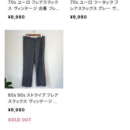
70s ユーロ フレアスラック
70s ユーロ ツータック フ
ス ヴィンテージ 古着 フレ
レアスラックス グレー ヴィ
アパンツ ベルボトム 茶 ブラ
ンテージ 古着 フレアパンツ
¥8,980
¥8,980
ウン 70年代 ビンテージ W
ブーツカット バギー 70年
32 26040413
代 ビンテージ W31 26040
412
80s 90s ストライプ フレア
スラックス ヴィンテージ 古
着 ブーツカット フレアパン
¥9,980
ツ ボタンフライ ユーロ ウ
ール 80年代 90年代 ビン
SOLD OUT
テージ W33 26032801