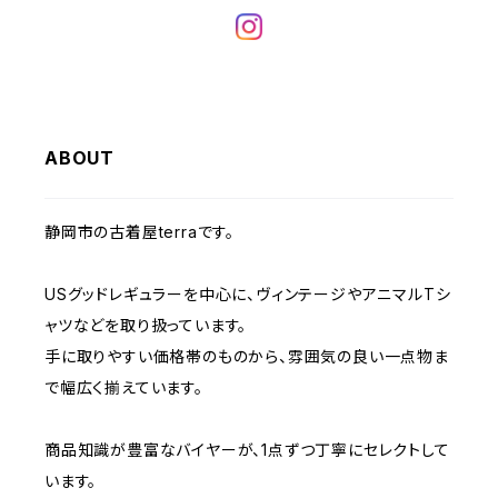
W34
W33
W32
W31
W30
W29
W28
W35
W34
W33
W32
W31
W30
W29
W36
W35
ABOUT
W34
W33
W32
W31
W30
W37～
W36
W35
W34
W33
静岡市の古着屋terraです。
W32
W31
W37～
W36
W35
W34
USグッドレギュラーを中心に、ヴィンテージやアニマルTシ
W33
W32
ャツなどを取り扱っています。
W37～
W36
W35
手に取りやすい価格帯のものから、雰囲気の良い一点物ま
W34
W33
で幅広く揃えています。
W37～
W36
W35
W34
商品知識が豊富なバイヤーが、1点ずつ丁寧にセレクトして
います。
W37～
W36
W35