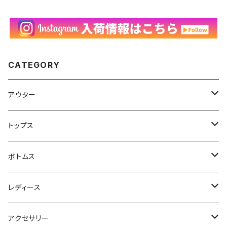
CATEGORY
アウター
ハンティングジャケット
トップス
フリースジャケット
Tシャツ
ボトムス
アニマルTシャツ
スイングトップ
長袖Tシャツ
スラックス
レディース
アートTシャツ
～W24
ブルゾン
ポロシャツ・ラガーシャツ
フレアパンツ
アウター
アクセサリー