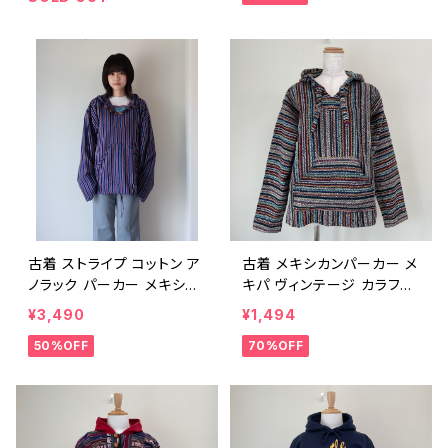
ンテージ 26021009
2K ビンテージ L 26011912
古着 ストライプ コットン ア
古着 メキシカンパーカー メ
ノラック パーカー メキシカ
キパ ヴィンテージ カラフル
ンパーカー メキパ ヴィンテ
レインボー ストライプ プル
¥3,490
¥1,494
ージ ネイティブ 民族 薄手
オーバー フーディー メキシ
50%OFF
70%OFF
プルオーバー フーディー 紺
コ製 25051917
ネイビー ビンテージ 2505
3009