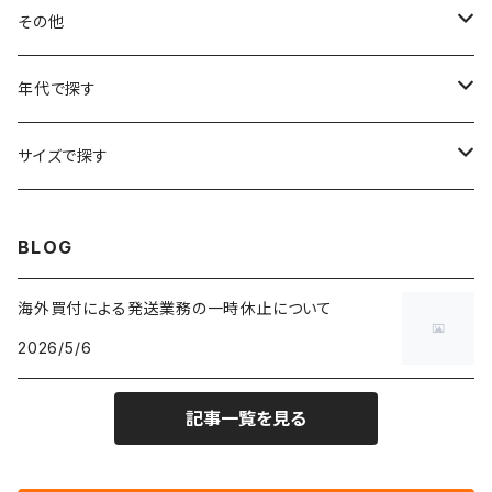
フラワーTシャツ
W25
～W24
パッチワークジャケット
カバーオール
スウェット
デニム・ジーンズ
トップス
ブレスレット
その他
リンガーTシャツ
W26
W25
ゴブランジャケット
～W24
スウェット
ワークジャケット
パーカー
スウェットパンツ
ボトムス
リング
バッグ
年代で探す
車・バイクTシャツ
W27
W26
フリースジャケット
W25
パーカー
スカート
ショルダーバッグ
ナイロンジャケット
セーター
ナイロンパンツ
ワンピース
ネックレス
マフラー
50年代
サイズで探す
バンド・ミュージックTシャツ
W28
W27
コート
W26
フリーストップス
パンツ
スタジャン
カーディガン
ジャージ・トラックパンツ
バッグ
帽子
60年代
~メンズXXS、~レディースS
BLOG
IT・テック・サイエンスTシャツ
W29
W28
その他アウター
W27
セーター
ショートパンツ
テーラードジャケット
フリーストップス
ワークパンツ・ペインターパンツ
ブランケット
70年代
メンズXS、レディースM
海外買付による発送業務の一時休止について
キャラTシャツ
W30
W29
ヘビーアウター
W28
カーディガン
2026/5/6
～W24
アウトドアジャケット
長袖シャツ
チノパンツ
80年代
メンズS、レディースL
その他Tシャツ
W31
W30
ライトアウター
W29
長袖Tシャツ/カットソー
W25
記事一覧を見る
ボタンダウンシャツ
～W24
レザージャケット
半袖シャツ
ミリタリーパンツ
90年代
メンズM、レディースXL
W32
W31
W30
長袖シャツ
W26
ネルシャツ
W25
ベースボールシャツ
～W24
ミリタリージャケット
ゲームシャツ
カーゴパンツ
00年代
メンズL、レディース2XL