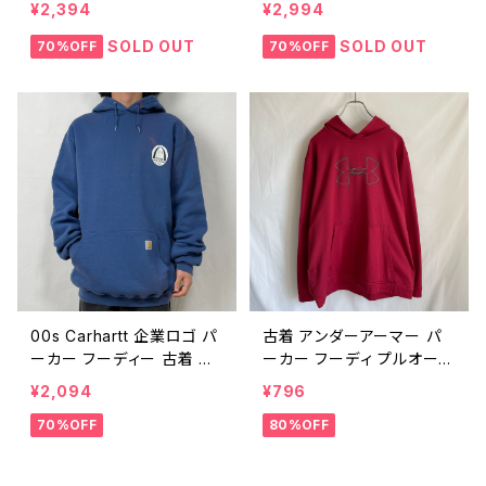
¥2,394
¥2,994
ンズ プルオーバー ヴィンテ
ーロゴ Cubs フーディー ヴ
ージ 90年代 ソリッド パー
ィンテージ 90年代 プルオ
SOLD OUT
SOLD OUT
70%OFF
70%OFF
カー 太アーム メンズ L 24
ーバー スウェットパーカー
011903
カブス TEAM ビンテージ
グレー 刺繍ロゴ メンズ M
24011701
00s Carhartt 企業ロゴ パ
古着 アンダーアーマー パ
ーカー フーディー 古着 カ
ーカー フーディ プルオーバ
ーハート 青 ブルー ワンポイ
ー 赤 レッド ビッグロゴ ジ
¥2,094
¥796
ント ヴィンテージ 00年代
ャージ ヴィンテージ ビンテ
70%OFF
80%OFF
2000s 2000年代 Y2K ビ
ージ 裏起毛 メンズ 23032
ンテージ スウェットパーカ
009
ー プルオーバー メンズ M