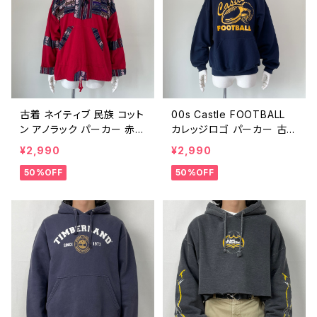
古着 ネイティブ 民族 コット
00s Castle FOOTBALL
ン アノラック パーカー 赤
カレッジロゴ パーカー 古
レッド ヴィンテージ 象 プル
着 ヴィンテージ 紺 ネイビ
¥2,990
¥2,990
オーバー フーディー タイ 2
ー フーディー 騎士 アメフト
50%OFF
50%OFF
5050908
ビンテージ 00年代 2000s
2000年代 Y2K スウェット
パーカー 25041903