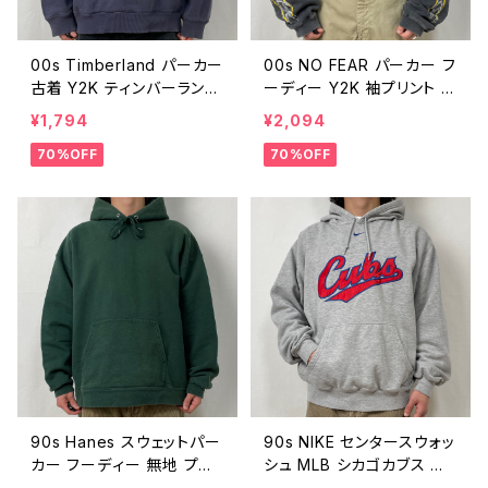
00s Timberland パーカー
00s NO FEAR パーカー フ
古着 Y2K ティンバーランド
ーディー Y2K 袖プリント 古
フーディー ヴィンテージ ス
着 フェードブラック 短丈 カ
¥1,794
¥2,094
ウェットパーカー 00年代 2
ットオフ ノーフィア 黒 フェ
70%OFF
70%OFF
000s 2000年代 紺 ネイビ
ード ブラック ヴィンテージ
ー 裏起毛 プルオーバー メ
00年代 2000s 2000年代
ンズ S 24040201
ビンテージ スウェットパー
カー プルオーバー ストリー
ト サーフ スケート 240218
01
90s Hanes スウェットパー
90s NIKE センタースウォッ
カー フーディー 無地 プレ
シュ MLB シカゴカブス パ
ーン 緑 グリーン 古着 ヘイ
ーカー 古着 ナイキ センタ