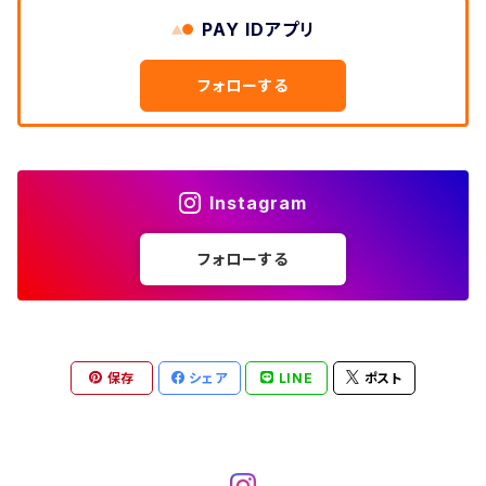
W33
W32
PAY IDアプリ
W31
五分袖・七分袖シャツ
W27
ワークシャツ
W26
アロハシャツ
W25
～W24
ダウンジャケット
タンクトップ
コーデュロイパンツ
メンズXL、レディース3XL~
W34
フォローする
W33
W32
半袖シャツ
W28
ウエスタンシャツ
W27
キューバシャツ
W26
W25
～W24
ジャージ・トラックジャケット
ベスト
その他パンツ
W35
W34
W33
その他半袖トップス
W29
ドレスシャツ
W28
ボウリングシャツ
W27
W26
W25
～W24
その他アウター
ショートパンツ
Instagram
W36
W35
W34
ポロシャツ
W30
その他長袖シャツ
W29
ワークシャツ
W28
W27
W26
W25
フォローする
～W24
コート
オーバーオール
W37～
W36
W35
チュニック
W31
W30
その他半袖シャツ
W29
W28
W27
W26
W25
ヘビーアウター
W37～
W36
キャミソール
W32
W31
W30
W29
W28
W27
保存
シェア
LINE
ポスト
W26
ライトアウター
W37～
ベスト
W33
W32
W31
W30
W29
W28
W27
W34
W33