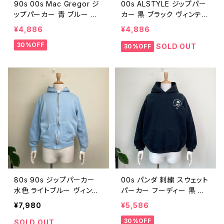
90s 00s Mac Gregor ジ
00s ALSTYLE ジップパー
ップパーカー 青 ブルー ヴ
カー 黒 ブラック ヴィンテー
ィンテージ 古着 無地 ジッ
ジ 古着 無地 ジップアップ
¥4,886
¥4,886
プアップ フルジップ スウェ
フルジップ スウェットパーカ
30%OFF
ットパーカー 90年代 ビン
ー 00年代 2000s 2000年
SOLD OUT
30%OFF
テージ M 26030109
代 ビンテージ L 2603010
8
80s 90s ジップパーカー
00s パンダ 刺繍 スウェット
水色 ライトブルー ヴィンテ
パーカー フーディー 黒 ブ
ージ 古着 無地 ジップアッ
ラック ヴィンテージ 古着 ア
¥7,980
¥5,586
プ フルジップ スウェットパ
ニマル 動物 ワンポイント 0
30%OFF
ーカー 80年代 90年代 ビ
0年代 2000s 2000年代 Y
SOLD OUT