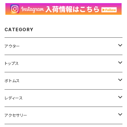
24011302
CATEGORY
アウター
ハンティングジャケット
トップス
フリースジャケット
Tシャツ
ボトムス
アニマルTシャツ
スイングトップ
長袖Tシャツ
スラックス
レディース
アートTシャツ
～W24
ブルゾン
ポロシャツ・ラガーシャツ
フレアパンツ
アウター
アクセサリー