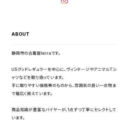
W32
W31
W30
W29
W28
W35
W34
W33
W32
W31
W30
W29
W36
W35
ABOUT
W34
W33
W32
W31
W30
W37～
W36
W35
W34
W33
静岡市の古着屋terraです。
W32
W31
W37～
W36
W35
W34
USグッドレギュラーを中心に、ヴィンテージやアニマルTシ
W33
W32
ャツなどを取り扱っています。
W37～
W36
W35
手に取りやすい価格帯のものから、雰囲気の良い一点物ま
W34
W33
で幅広く揃えています。
W37～
W36
W35
W34
商品知識が豊富なバイヤーが、1点ずつ丁寧にセレクトして
います。
W37～
W36
W35