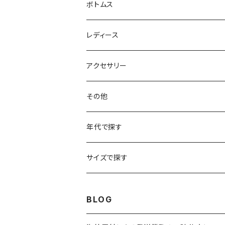
フリースジャケット
Tシャツ
ボトムス
アニマルTシャツ
スイングトップ
長袖Tシャツ
スラックス
レディース
アートTシャツ
～W24
ブルゾン
ポロシャツ・ラガーシャツ
フレアパンツ
アウター
アクセサリー
フラワーTシャツ
W25
～W24
パッチワークジャケット
カバーオール
スウェット
デニム・ジーンズ
トップス
ブレスレット
その他
リンガーTシャツ
W26
W25
ゴブランジャケット
～W24
スウェット
ワークジャケット
パーカー
スウェットパンツ
ボトムス
リング
バッグ
年代で探す
車・バイクTシャツ
W27
W26
フリースジャケット
W25
パーカー
スカート
ショルダーバッグ
ナイロンジャケット
セーター
ナイロンパンツ
ワンピース
ネックレス
マフラー
50年代
サイズで探す
バンド・ミュージックTシャツ
W28
W27
コート
W26
フリーストップス
パンツ
スタジャン
カーディガン
ジャージ・トラックパンツ
バッグ
帽子
60年代
~メンズXXS、~レディースS
BLOG
IT・テック・サイエンスTシャツ
W29
W28
その他アウター
W27
セーター
ショートパンツ
テーラードジャケット
フリーストップス
ワークパンツ・ペインターパンツ
ブランケット
70年代
メンズXS、レディースM