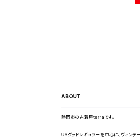
その他半袖シャツ
W29
W28
W27
W26
W25
ヘビーアウター
W37～
W36
キャミソール
W32
W31
W30
W29
W28
W27
W26
ライトアウター
W37～
ベスト
W33
W32
W31
W30
W29
W28
W27
W34
W33
W32
W31
W30
W29
W28
W35
W34
W33
W32
W31
W30
W29
W36
W35
W34
W33
W32
W31
W30
ABOUT
W37～
W36
W35
W34
W33
W32
W31
静岡市の古着屋terraです。
W37～
W36
W35
W34
W33
W32
USグッドレギュラーを中心に、ヴィンテ