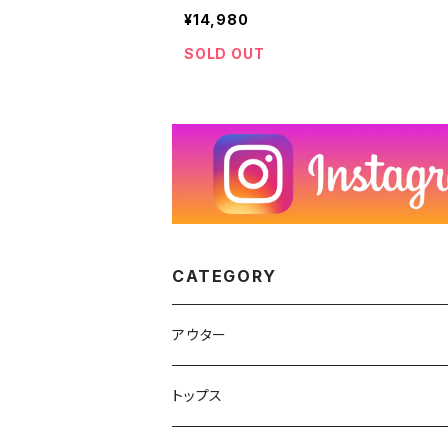
ンツ 茶 ブラウン 60年代 ビンテージ W33
¥14,980
040404
SOLD OUT
CATEGORY
アウター
ハンティングジャケット
トップス