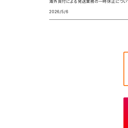
海外買付による発送業務の一時休止につい
キャラTシャツ
W30
W29
ヘビーアウター
W28
カーディガン
2026/5/6
～W24
アウトドアジャケット
長袖シャツ
チノパンツ
80年代
メンズS、レディースL
その他Tシャツ
W31
W30
ライトアウター
W29
長袖Tシャツ/カットソー
W25
ボタンダウンシャツ
～W24
レザージャケット
半袖シャツ
ミリタリーパンツ
90年代
メンズM、レディースXL
W32
W31
W30
長袖シャツ
W26
ネルシャツ
W25
ベースボールシャツ
～W24
ミリタリージャケット
ゲームシャツ
カーゴパンツ
00年代
メンズL、レディース2XL
W33
W32
W31
五分袖・七分袖シャツ
W27
ワークシャツ
W26
アロハシャツ
W25
～W24
ダウンジャケット
タンクトップ
コーデュロイパンツ
メンズXL、レディース3XL~
W34
W33
W32
半袖シャツ
W28
ウエスタンシャツ
W27
キューバシャツ
W26
W25
～W24
ジャージ・トラックジャケット
ベスト
その他パンツ
W35
W34
W33
その他半袖トップス
W29
ドレスシャツ
W28
ボウリングシャツ
W27
W26
W25
～W24
その他アウター
ショートパンツ
W36
W35
W34
ポロシャツ
W30
その他長袖シャツ
W29
ワークシャツ
W28
W27
W26
W25
～W24
コート
オーバーオール
W37～
W36
W35
チュニック
W31
W30