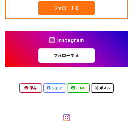
～W24
ダウンジャケット
タンクトップ
コーデュロイパンツ
メンズXL、レディース3XL~
W34
フォローする
W33
W32
半袖シャツ
W28
ウエスタンシャツ
W27
キューバシャツ
W26
W25
～W24
ジャージ・トラックジャケット
ベスト
その他パンツ
W35
W34
W33
その他半袖トップス
W29
ドレスシャツ
W28
ボウリングシャツ
W27
W26
W25
～W24
その他アウター
ショートパンツ
Instagram
W36
W35
W34
ポロシャツ
W30
その他長袖シャツ
W29
ワークシャツ
W28
W27
W26
W25
フォローする
～W24
コート
オーバーオール
W37～
W36
W35
チュニック
W31
W30
その他半袖シャツ
W29
W28
W27
W26
W25
ヘビーアウター
W37～
W36
キャミソール
W32
W31
W30
W29
W28
W27
保存
シェア
LINE
ポスト
W26
ライトアウター
W37～
ベスト
W33
W32
W31
W30
W29
W28
W27
W34
W33
W32
W31
W30
W29
W28
W35