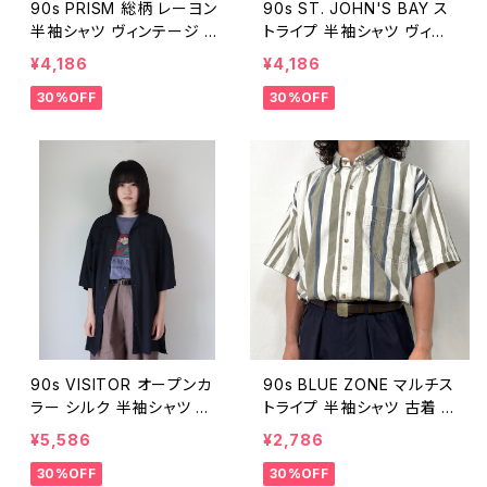
90s PRISM 総柄 レーヨン
90s ST. JOHN'S BAY ス
半袖シャツ ヴィンテージ 古
トライプ 半袖シャツ ヴィン
着 ボタニカル ハワイアン ア
テージ 古着 コットン ネイテ
¥4,186
¥4,186
ロハ ビンテージ 90年代 L
ィブ柄 総柄 ボタンダウン
30%OFF
30%OFF
25080805
ベージュ 茶 ブラウン 90年
代 ビンテージ M 250808
04
90s VISITOR オープンカ
90s BLUE ZONE マルチス
ラー シルク 半袖シャツ 黒
トライプ 半袖シャツ 古着 ヴ
ブラック ヴィンテージ 古着
ィンテージ コットン ボタン
¥5,586
¥2,786
開襟 ループカラー 無地 ボ
ダウン 90年代 ビンテージ
30%OFF
30%OFF
ックスシャツ 90年代 ビンテ
メンズ L 24080601