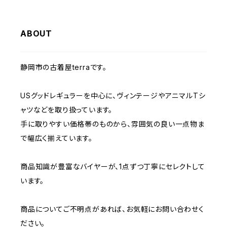
W34
W33
W32
W31
W30
W29
W36
W35
ABOUT
W34
W33
W32
W31
W30
W37～
W36
W35
W34
W33
静岡市の古着屋terraです。
W32
W31
W37～
W36
W35
W34
USグッドレギュラーを中心に、ヴィンテージやアニマルTシ
W33
W32
ャツなどを取り扱っています。
W37～
W36
W35
手に取りやすい価格帯のものから、雰囲気の良い一点物ま
W34
W33
で幅広く揃えています。
W37～
W36
W35
W34
商品知識が豊富なバイヤーが、1点ずつ丁寧にセレクトして
います。
W37～
W36
W35
商品についてご不明点があれば、お気軽にお問い合わせく
W37～
W36
ださい。