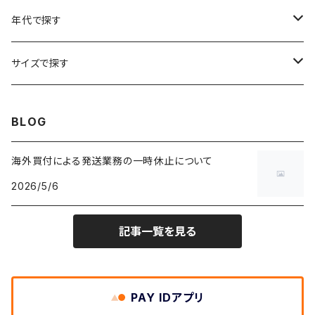
リンガーTシャツ
W26
W25
ゴブランジャケット
～W24
スウェット
ワークジャケット
パーカー
スウェットパンツ
ボトムス
リング
バッグ
年代で探す
車・バイクTシャツ
W27
W26
フリースジャケット
W25
パーカー
スカート
ショルダーバッグ
ナイロンジャケット
セーター
ナイロンパンツ
ワンピース
ネックレス
マフラー
50年代
サイズで探す
バンド・ミュージックTシャツ
W28
W27
コート
W26
フリーストップス
パンツ
スタジャン
カーディガン
ジャージ・トラックパンツ
バッグ
帽子
60年代
~メンズXXS、~レディースS
BLOG
IT・テック・サイエンスTシャツ
W29
W28
その他アウター
W27
セーター
ショートパンツ
テーラードジャケット
フリーストップス
ワークパンツ・ペインターパンツ
ブランケット
70年代
メンズXS、レディースM
海外買付による発送業務の一時休止について
キャラTシャツ
W30
W29
ヘビーアウター
W28
カーディガン
2026/5/6
～W24
アウトドアジャケット
長袖シャツ
チノパンツ
80年代
メンズS、レディースL
その他Tシャツ
W31
W30
ライトアウター
W29
長袖Tシャツ/カットソー
W25
記事一覧を見る
ボタンダウンシャツ
～W24
レザージャケット
半袖シャツ
ミリタリーパンツ
90年代
メンズM、レディースXL
W32
W31
W30
長袖シャツ
W26
ネルシャツ
W25
ベースボールシャツ
～W24
ミリタリージャケット
ゲームシャツ
カーゴパンツ
00年代
メンズL、レディース2XL
W33
W32
PAY IDアプリ
W31
五分袖・七分袖シャツ
W27
ワークシャツ
W26
アロハシャツ
W25