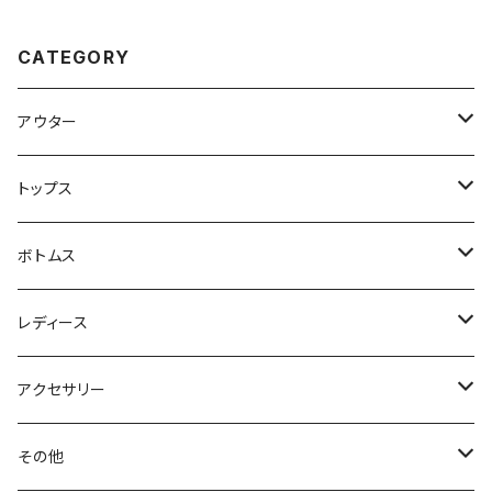
CATEGORY
アウター
ハンティングジャケット
トップス
フリースジャケット
Tシャツ
ボトムス
アニマルTシャツ
スイングトップ
長袖Tシャツ
スラックス
レディース
アートTシャツ
～W24
ブルゾン
ポロシャツ・ラガーシャツ
フレアパンツ
アウター
アクセサリー
フラワーTシャツ
W25
～W24
パッチワークジャケット
カバーオール
スウェット
デニム・ジーンズ
トップス
ブレスレット
その他