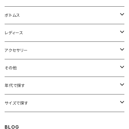
フリースジャケット
Tシャツ
ボトムス
アニマルTシャツ
スイングトップ
長袖Tシャツ
スラックス
レディース
アートTシャツ
～W24
ブルゾン
ポロシャツ・ラガーシャツ
フレアパンツ
アウター
アクセサリー
フラワーTシャツ
W25
～W24
パッチワークジャケット
カバーオール
スウェット
デニム・ジーンズ
トップス
ブレスレット
その他
リンガーTシャツ
W26
W25
ゴブランジャケット
～W24
スウェット
ワークジャケット
パーカー
スウェットパンツ
ボトムス
リング
バッグ
年代で探す
車・バイクTシャツ
W27
W26
フリースジャケット
W25
パーカー
スカート
ショルダーバッグ
ナイロンジャケット
セーター
ナイロンパンツ
ワンピース
ネックレス
マフラー
50年代
サイズで探す
バンド・ミュージックTシャツ
W28
W27
コート
W26
フリーストップス
パンツ
スタジャン
カーディガン
ジャージ・トラックパンツ
バッグ
帽子
60年代
~メンズXXS、~レディースS
BLOG