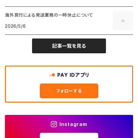
IT・テック・サイエンスTシャツ
W29
W28
その他アウター
W27
セーター
ショートパンツ
テーラードジャケット
フリーストップス
ワークパンツ・ペインターパンツ
ブランケット
70年代
メンズXS、レディースM
海外買付による発送業務の一時休止について
キャラTシャツ
W30
W29
ヘビーアウター
W28
カーディガン
2026/5/6
～W24
アウトドアジャケット
長袖シャツ
チノパンツ
80年代
メンズS、レディースL
その他Tシャツ
W31
W30
ライトアウター
W29
長袖Tシャツ/カットソー
W25
記事一覧を見る
ボタンダウンシャツ
～W24
レザージャケット
半袖シャツ
ミリタリーパンツ
90年代
メンズM、レディースXL
W32
W31
W30
長袖シャツ
W26
ネルシャツ
W25
ベースボールシャツ
～W24
ミリタリージャケット
ゲームシャツ
カーゴパンツ
00年代
メンズL、レディース2XL
W33
W32
PAY IDアプリ
W31
五分袖・七分袖シャツ
W27
ワークシャツ
W26
アロハシャツ
W25
～W24
ダウンジャケット
タンクトップ
コーデュロイパンツ
メンズXL、レディース3XL~
W34
フォローする
W33
W32
半袖シャツ
W28
ウエスタンシャツ
W27
キューバシャツ
W26
W25
～W24
ジャージ・トラックジャケット
ベスト
その他パンツ
W35
W34
W33
その他半袖トップス
W29
ドレスシャツ
W28
ボウリングシャツ
W27
W26
W25
～W24
その他アウター
ショートパンツ
Instagram
W36
W35
W34
ポロシャツ
W30
その他長袖シャツ
W29
ワークシャツ
W28
W27
W26