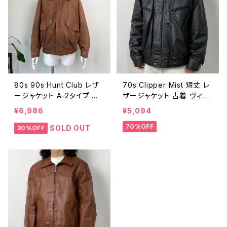
80s 90s Hunt Club レザ
70s Clipper Mist 短丈 レ
ージャケット A-2タイプ ヴ
ザージャケット 古着 ヴィン
ィンテージ 古着 茶 ブラウ
テージ 深水光太 ブルゾン
¥6,986
¥5,094
ン フライトジャケット 革ジャ
A-2 黒 ブラック 70年代 ビ
70%OFF
ン ブルゾン 裏キルティング
ンテージ ジップアップ 革ジ
SOLD OUT
30%OFF
中綿 80年代 90年代 ビン
ャン メンズ M 24111901
テージ M 25120907