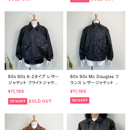
テージ 26021001
代 ビンテージ 36 260108
05
80s 90s A-2タイプ レザー
80s 90s Mc Douglas フ
ジャケット フライトジャケッ
ランス レザージャケット ヴ
ト ヴィンテージ 古着 ブルゾ
ィンテージ 古着 黒 ブラック
¥11,186
¥11,186
ン 黒 ブラック 80年代 90
ユーロ 80年代 90年代 ビ
30%OFF
年代 ビンテージ M 26010
ンテージ 革ジャン 260105
SOLD OUT
30%OFF
506
05