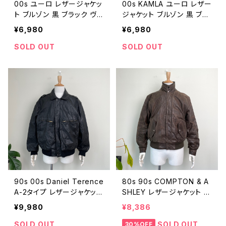
00s ユーロ レザージャケッ
00s KAMLA ユーロ レザー
ト ブルゾン 黒 ブラック ヴィ
ジャケット ブルゾン 黒 ブラ
ンテージ 古着 革ジャン Y2
ック ヴィンテージ 古着 ギミ
¥6,980
¥6,980
K 00年代 2000s 2000年
ック 革ジャン Y2K 00年代
代 ビンテージ 26021003
2000s 2000年代 ビンテ
SOLD OUT
SOLD OUT
ージ 26021002
90s 00s Daniel Terence
80s 90s COMPTON & A
A-2タイプ レザージャケット
SHLEY レザージャケット ヴ
フライトジャケット 黒 ブラッ
ィンテージ 古着 茶 ブラウ
¥9,980
¥8,386
ク 古着 ヴィンテージ ブル
ン ブルゾン フライトジャケッ
ゾン 革ジャン 90年代 ビン
ト 革ジャン 80年代 90年
SOLD OUT
SOLD OUT
30%OFF