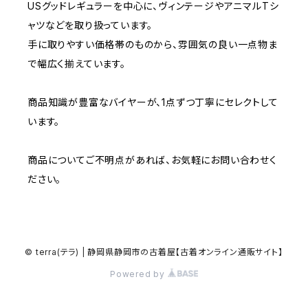
W35
W34
USグッドレギュラーを中心に、ヴィンテージやアニマルTシ
W33
W32
ャツなどを取り扱っています。
W37～
W36
W35
手に取りやすい価格帯のものから、雰囲気の良い一点物ま
W34
W33
で幅広く揃えています。
W37～
W36
W35
W34
商品知識が豊富なバイヤーが、1点ずつ丁寧にセレクトして
います。
W37～
W36
W35
商品についてご不明点があれば、お気軽にお問い合わせく
W37～
W36
ださい。
W37～
© terra(テラ) | 静岡県静岡市の古着屋【古着オンライン通販サイト】
Powered by