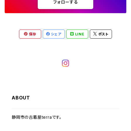
W25
フォローする
～W24
コート
オーバーオール
W37～
W36
W35
チュニック
W31
W30
その他半袖シャツ
W29
W28
W27
W26
W25
ヘビーアウター
W37～
W36
キャミソール
W32
W31
W30
W29
W28
W27
保存
シェア
LINE
ポスト
W26
ライトアウター
W37～
ベスト
W33
W32
W31
W30
W29
W28
W27
W34
W33
W32
W31
W30
W29
W28
W35
W34
W33
W32
W31
W30
W29
W36
W35
ABOUT
W34
W33
W32
W31
W30
W37～
W36
W35
W34
W33
静岡市の古着屋terraです。
W32
W31
W37～
W36