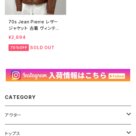
70s Jean Pierre レザー
ジャケット 古着 ヴィンテー
ジ 茶 ブラウン アルゼンチン
¥2,694
製 70年代 ビンテージ 革ジ
ャン ジップアップ メンズ 42
SOLD OUT
70%OFF
24111801
CATEGORY
アウター
ハンティングジャケット
トップス