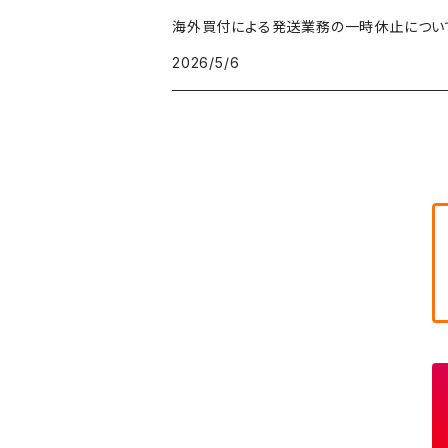
テーラードジャケット
フリーストップス
ワークパンツ・ペインターパンツ
ブランケット
70年代
メンズXS、レディースM
海外買付による発送業務の一時休止につい
キャラTシャツ
W30
W29
ヘビーアウター
W28
カーディガン
2026/5/6
～W24
アウトドアジャケット
長袖シャツ
チノパンツ
80年代
メンズS、レディースL
その他Tシャツ
W31
W30
ライトアウター
W29
長袖Tシャツ/カットソー
W25
ボタンダウンシャツ
～W24
レザージャケット
半袖シャツ
ミリタリーパンツ
90年代
メンズM、レディースXL
W32
W31
W30
長袖シャツ
W26
ネルシャツ
W25
ベースボールシャツ
～W24
ミリタリージャケット
ゲームシャツ
カーゴパンツ
00年代
メンズL、レディース2XL
W33
W32
W31
五分袖・七分袖シャツ
W27
ワークシャツ
W26
アロハシャツ
W25
～W24
ダウンジャケット
タンクトップ
コーデュロイパンツ
メンズXL、レディース3XL~
W34
W33
W32
半袖シャツ
W28
ウエスタンシャツ
W27
キューバシャツ
W26
W25
～W24
ジャージ・トラックジャケット
ベスト
その他パンツ
W35
W34
W33
その他半袖トップス
W29
ドレスシャツ
W28
ボウリングシャツ
W27
W26
W25
～W24
その他アウター
ショートパンツ
W36
W35
W34
ポロシャツ
W30
その他長袖シャツ
W29
ワークシャツ
W28
W27
W26
W25
～W24
コート
オーバーオール
W37～
W36