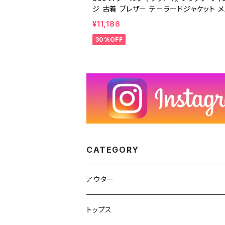
ジ 古着 ブレザー テーラードジャケット 
ウール 3つボタン 60年代 ビンテージ 251
¥11,186
1
30%OFF
CATEGORY
アウター
ハンティングジャケット
トップス