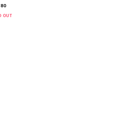
 ツイード 茶 ブラウン 4つボタン ベルト
980
 50年代 60年代 ビンテージ 25112406
D OUT