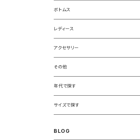
フリースジャケット
Tシャツ
ボトムス
アニマルTシャツ
スイングトップ
長袖Tシャツ
スラックス
レディース
アートTシャツ
～W24
ブルゾン
ポロシャツ・ラガーシャツ
フレアパンツ
アウター
アクセサリー
フラワーTシャツ
W25
～W24
パッチワークジャケット
カバーオール
スウェット
デニム・ジーンズ
トップス
ブレスレット
その他
リンガーTシャツ
W26
W25
ゴブランジャケット
～W24
スウェット
ワークジャケット
パーカー
スウェットパンツ
ボトムス
リング
バッグ
年代で探す
車・バイクTシャツ
W27
W26
フリースジャケット
W25
パーカー
スカート
ショルダーバッグ
ナイロンジャケット
セーター
ナイロンパンツ
ワンピース
ネックレス
マフラー
50年代
サイズで探す
バンド・ミュージックTシャツ
W28
W27
コート
W26
フリーストップス
パンツ
スタジャン
カーディガン
ジャージ・トラックパンツ
バッグ
帽子
60年代
~メンズXXS、~レディースS
BLOG
IT・テック・サイエンスTシャツ
W29
W28
その他アウター
W27
セーター
ショートパンツ