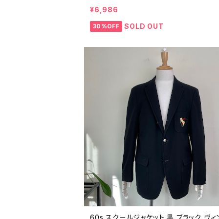
ット ネイビー 紺ブレ アイビー 80年代 9
¥6,986
ビンテージ 25123003
SOLD OUT
30%OFF
60s スクールジャケット 黒 ブラック ヴ