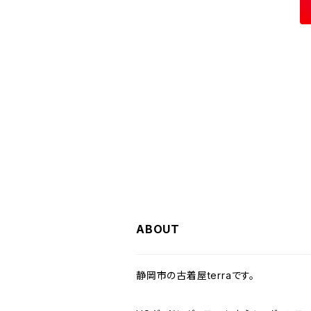
W35
チュニック
W31
W30
その他半袖シャツ
W29
W28
W27
W26
W25
ヘビーアウター
W37～
W36
キャミソール
W32
W31
W30
W29
W28
W27
W26
ライトアウター
W37～
ベスト
W33
W32
W31
W30
W29
W28
W27
W34
W33
W32
W31
W30
W29
W28
W35
W34
W33
W32
W31
W30
W29
W36
W35
W34
W33
W32
W31
W30
ABOUT
W37～
W36
W35
W34
W33
W32
W31
静岡市の古着屋terraです。
W37～
W36
W35
W34
W33
W32