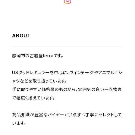
W32
W31
W30
W29
W28
W35
W34
W33
W32
W31
W30
W29
W36
W35
ABOUT
W34
W33
W32
W31
W30
W37～
W36
W35
W34
W33
静岡市の古着屋terraです。
W32
W31
W37～
W36
W35
W34
USグッドレギュラーを中心に、ヴィンテージやアニマルTシ
W33
W32
ャツなどを取り扱っています。
W37～
W36
W35
手に取りやすい価格帯のものから、雰囲気の良い一点物ま
W34
W33
で幅広く揃えています。
W37～
W36
W35
W34
商品知識が豊富なバイヤーが、1点ずつ丁寧にセレクトして
います。
W37～
W36
W35