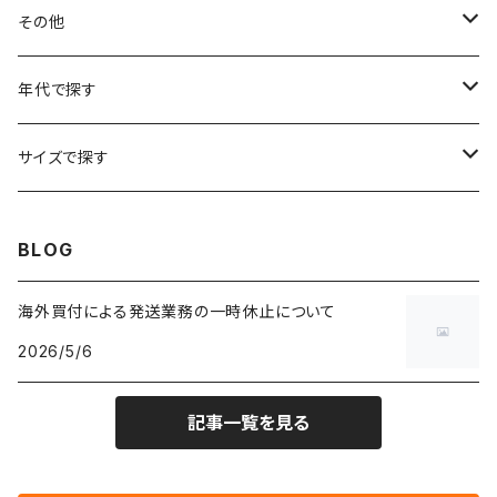
フラワーTシャツ
W25
～W24
パッチワークジャケット
カバーオール
スウェット
デニム・ジーンズ
トップス
ブレスレット
その他
リンガーTシャツ
W26
W25
ゴブランジャケット
～W24
スウェット
ワークジャケット
パーカー
スウェットパンツ
ボトムス
リング
バッグ
年代で探す
車・バイクTシャツ
W27
W26
フリースジャケット
W25
パーカー
スカート
ショルダーバッグ
ナイロンジャケット
セーター
ナイロンパンツ
ワンピース
ネックレス
マフラー
50年代
サイズで探す
バンド・ミュージックTシャツ
W28
W27
コート
W26
フリーストップス
パンツ
スタジャン
カーディガン
ジャージ・トラックパンツ
バッグ
帽子
60年代
~メンズXXS、~レディースS
BLOG
IT・テック・サイエンスTシャツ
W29
W28
その他アウター
W27
セーター
ショートパンツ
テーラードジャケット
フリーストップス
ワークパンツ・ペインターパンツ
ブランケット
70年代
メンズXS、レディースM
海外買付による発送業務の一時休止について
キャラTシャツ
W30
W29
ヘビーアウター
W28
カーディガン
2026/5/6
～W24
アウトドアジャケット
長袖シャツ
チノパンツ
80年代
メンズS、レディースL
その他Tシャツ
W31
W30
ライトアウター
W29
長袖Tシャツ/カットソー
W25
記事一覧を見る
ボタンダウンシャツ
～W24
レザージャケット
半袖シャツ
ミリタリーパンツ
90年代
メンズM、レディースXL
W32
W31
W30
長袖シャツ
W26
ネルシャツ
W25
ベースボールシャツ
～W24
ミリタリージャケット
ゲームシャツ
カーゴパンツ
00年代
メンズL、レディース2XL