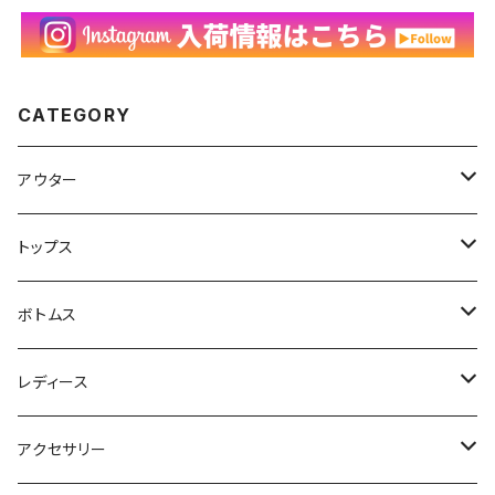
CATEGORY
アウター
ハンティングジャケット
トップス
フリースジャケット
Tシャツ
ボトムス
アニマルTシャツ
スイングトップ
長袖Tシャツ
スラックス
レディース
アートTシャツ
～W24
ブルゾン
ポロシャツ・ラガーシャツ
フレアパンツ
アウター
アクセサリー