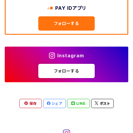
W33
W32
PAY IDアプリ
W31
五分袖・七分袖シャツ
W27
ワークシャツ
W26
アロハシャツ
W25
～W24
ダウンジャケット
タンクトップ
コーデュロイパンツ
メンズXL、レディース3XL~
W34
フォローする
W33
W32
半袖シャツ
W28
ウエスタンシャツ
W27
キューバシャツ
W26
W25
～W24
ジャージ・トラックジャケット
ベスト
その他パンツ
W35
W34
W33
その他半袖トップス
W29
ドレスシャツ
W28
ボウリングシャツ
W27
W26
W25
～W24
その他アウター
ショートパンツ
Instagram
W36
W35
W34
ポロシャツ
W30
その他長袖シャツ
W29
ワークシャツ
W28
W27
W26
W25
フォローする
～W24
コート
オーバーオール
W37～
W36
W35
チュニック
W31
W30
その他半袖シャツ
W29
W28
W27
W26
W25
ヘビーアウター
W37～
W36
キャミソール
W32
W31
W30
W29
W28
W27
保存
シェア
LINE
ポスト
W26
ライトアウター
W37～
ベスト
W33
W32
W31
W30
W29
W28
W27
W34
W33