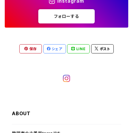
Instagram
W36
W35
W34
ポロシャツ
W30
その他長袖シャツ
W29
ワークシャツ
W28
W27
W26
W25
フォローする
～W24
コート
オーバーオール
W37～
W36
W35
チュニック
W31
W30
その他半袖シャツ
W29
W28
W27
W26
W25
ヘビーアウター
W37～
W36
キャミソール
W32
W31
W30
W29
W28
W27
保存
シェア
LINE
ポスト
W26
ライトアウター
W37～
ベスト
W33
W32
W31
W30
W29
W28
W27
W34
W33
W32
W31
W30
W29
W28
W35
W34
W33
W32
W31
W30
W29
W36
W35
ABOUT
W34
W33
W32
W31
W30
W37～
W36
W35
W34
W33