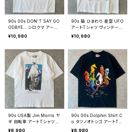
90s 00s DON'T SAY GO
90s 猫 ひまわり 星空 UFO
ODBYE... シロクマ アート
アートTシャツ ヴィンテージ
Tシャツ アニマル 絶滅危惧
シングルステッチ アニマル
¥10,980
¥10,980
種 B.Michele 動物 ヴィン
動物 ネコ ねこ Keiko Oku
テージ 古着 白 ホワイト 9
bo 古着 白 ホワイト 90年
0年代 ビンテージ XL 260
代 ビンテージ 26080601
80602
90s USA製 Jim Morris ヤ
90s 00s Dolphin Shirt C
ギ 自転車 アートTシャツ ヴ
o タツノオトシゴ アートTシ
ィンテージ シングルステッ
ャツ ヴィンテージ 魚 アニマ
¥8,980
¥8,980