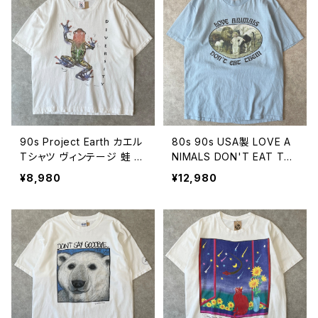
5
90s Project Earth カエル
80s 90s USA製 LOVE A
Tシャツ ヴィンテージ 蛙 ア
NIMALS DON'T EAT THE
ニマル 動物 古着 DIVERSI
M メッセージTシャツ アニ
¥8,980
¥12,980
TY 白 ホワイト 90年代 ビ
マル アート ヴィンテージ シ
ンテージ L 26080604
ングルステッチ 動物愛護 ヴ
ィーガン ビーガン 古着 水
色 ライトブルー 80年代 90
年代 ビンテージ L 26080
603