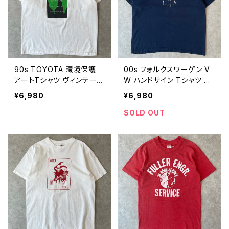
90s TOYOTA 環境保護
00s フォルクスワーゲン V
アートTシャツ ヴィンテージ
W ハンドサイン Tシャツ ヴ
シングルステッチ 自然保護
ィンテージ 車 古着 紺 ネイ
¥6,980
¥6,980
トヨタ 車 葉 植物 ボタニカ
ビー 00年代 2000s 2000
ル ネイチャー メッセージ 古
年代 ビンテージ XL 2608
SOLD OUT
着 白 ホワイト 90年代 ビン
0311
テージ L 26080312