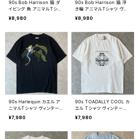
90s Bob Harrison 猫 ダ
90s Bob Harrison 猫 浮
イビング 魚 アニマルTシャ
き輪 アニマルTシャツ ヴィ
ツ ヴィンテージ 動物 ネコ
ンテージ 動物 ネコ ねこ ボ
¥8,980
¥8,980
ねこ ボブハリソン 海 古着
ブハリソン 夏 プール 海 古
白 ホワイト WINDOW SH
着 白 ホワイト 90年代 ビン
OPPER 90年代 ビンテー
テージ Totally Cool! XL 2
ジ XL 26080608
6080607
90s Harlequin カエル ア
90s TOADALLY COOL カ
ニマルTシャツ ヴィンテー
エル Tシャツ ヴィンテージ
ジ 蛙 動物 アマガエル 黒
アニマル 蛙 動物 サングラ
¥7,980
¥7,980
ブラック シングルステッチ
ス ヒキガエル シングルステ
古着 90年代 ビンテージ M
ッチ 古着 白 ホワイト 90年
26080606
代 ビンテージ L 2608060