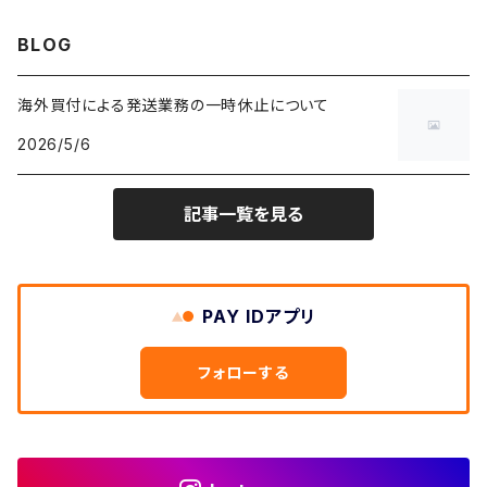
W27
コート
W26
フリーストップス
パンツ
スタジャン
カーディガン
ジャージ・トラックパンツ
バッグ
帽子
60年代
~メンズXXS、~レディースS
BLOG
IT・テック・サイエンスTシャツ
W29
W28
その他アウター
W27
セーター
ショートパンツ
テーラードジャケット
フリーストップス
ワークパンツ・ペインターパンツ
ブランケット
70年代
メンズXS、レディースM
海外買付による発送業務の一時休止について
キャラTシャツ
W30
W29
ヘビーアウター
W28
カーディガン
2026/5/6
～W24
アウトドアジャケット
長袖シャツ
チノパンツ
80年代
メンズS、レディースL
その他Tシャツ
W31
W30
ライトアウター
W29
長袖Tシャツ/カットソー
W25
記事一覧を見る
ボタンダウンシャツ
～W24
レザージャケット
半袖シャツ
ミリタリーパンツ
90年代
メンズM、レディースXL
W32
W31
W30
長袖シャツ
W26
ネルシャツ
W25
ベースボールシャツ
～W24
ミリタリージャケット
ゲームシャツ
カーゴパンツ
00年代
メンズL、レディース2XL
W33
W32
PAY IDアプリ
W31
五分袖・七分袖シャツ
W27
ワークシャツ
W26
アロハシャツ
W25
～W24
ダウンジャケット
タンクトップ
コーデュロイパンツ
メンズXL、レディース3XL~
W34
フォローする
W33
W32
半袖シャツ
W28
ウエスタンシャツ
W27
キューバシャツ
W26
W25
～W24
ジャージ・トラックジャケット
ベスト
その他パンツ
W35
W34
W33
その他半袖トップス
W29
ドレスシャツ
W28
ボウリングシャツ
W27
W26
W25
～W24
その他アウター
ショートパンツ