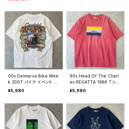
ミュージック 00年代 2000
代 ビンテージ XL 260804
s 2000年代 ビンテージ L
03
26080404
00s Delmarva Bike Wee
90s Head Of The Charl
k 2007 バイク イベント T
es REGATTA 1996 Tシャ
シャツ ヴィンテージ ウイン
ツ ヴィンテージ シングルス
¥5,980
¥5,980
グ 翼 Crusin' The Coast
テッチ ピンク レガッタ ボー
古着 モーターサイクル ハ
ト ヨット サーフ 古着 90年
ーレー 白 ホワイト 00年代
代 ビンテージ 26080401
2000s 2000年代 ビンテ
ージ L 26080402