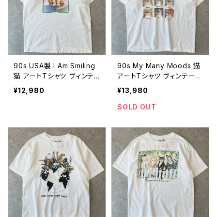
90s USA製 I Am Smiling
90s My Many Moods 猫
猫 アートTシャツ ヴィンテ
アートTシャツ ヴィンテージ
ージ シングルステッチ アニ
シングルステッチ アニマル
¥12,980
¥13,980
マル 動物 ネコ ねこ 古着
動物 ネコ ねこ 古着 白 ホ
白 ホワイト 90年代 ビンテ
ワイト 90年代 ビンテージ
SOLD OUT
ージ XL 26080408
XL 26080407