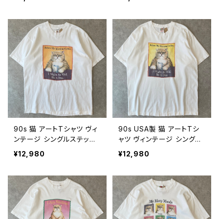
チ アニマル 動物 山 自然
ル 動物 発泡プリント カラフ
ネイチャー 山羊 マウンテン
ル 古着 紺 ネイビー 90年
バイク 古着 白 ホワイト 90
代 ビンテージ M 2608041
年代 ビンテージ M 26080
1
412
90s 猫 アートTシャツ ヴィ
90s USA製 猫 アートTシ
ンテージ シングルステッチ
ャツ ヴィンテージ シングル
アニマル 動物 ネコ ねこ コ
ステッチ アニマル 動物 ネ
¥12,980
¥12,980
ーヒー 朝 古着 白 ホワイト
コ ねこ コーヒー 朝 古着
90年代 ビンテージ L 260
白 ホワイト 90年代 ビンテ
80410
ージ XL 26080409