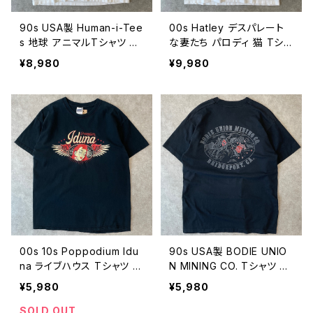
90s USA製 Human-i-Tee
00s Hatley デスパレート
s 地球 アニマルTシャツ ヴ
な妻たち パロディ 猫 Tシャ
ィンテージ シングルステッ
ツ ヴィンテージ アニマル
¥8,980
¥9,980
チ アート ゾウ パンダ ゴリ
動物 ネコ ねこ 海外ドラマ
ラ 動物 古着 90年代 ビン
古着 白 ホワイト 00年代 2
テージ 白 ホワイト L 2608
000s 2000年代 ビンテー
0406
ジ L 26080405
00s 10s Poppodium Idu
90s USA製 BODIE UNIO
na ライブハウス Tシャツ ヴ
N MINING CO. Tシャツ ヴ
ィンテージ 古着 オランダ
ィンテージ シングルステッ
¥5,980
¥5,980
企業ロゴ ウイング ピンナッ
チ ウエスタン ラバ ロバ 企
プガール 黒 ブラック 音楽
業 古着 黒 ブラック 90年
SOLD OUT