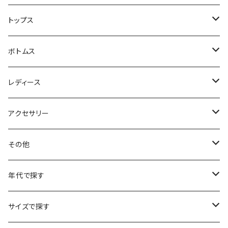
ハンティングジャケット
トップス
フリースジャケット
Tシャツ
ボトムス
アニマルTシャツ
スイングトップ
長袖Tシャツ
スラックス
レディース
アートTシャツ
～W24
ブルゾン
ポロシャツ・ラガーシャツ
フレアパンツ
アウター
アクセサリー
フラワーTシャツ
W25
～W24
パッチワークジャケット
カバーオール
スウェット
デニム・ジーンズ
トップス
ブレスレット
その他
リンガーTシャツ
W26
W25
ゴブランジャケット
～W24
スウェット
ワークジャケット
パーカー
スウェットパンツ
ボトムス
リング
バッグ
年代で探す
車・バイクTシャツ
W27
W26
フリースジャケット
W25
パーカー
スカート
ショルダーバッグ
ナイロンジャケット
セーター
ナイロンパンツ
ワンピース
ネックレス
マフラー
50年代
サイズで探す
バンド・ミュージックTシャツ
W28