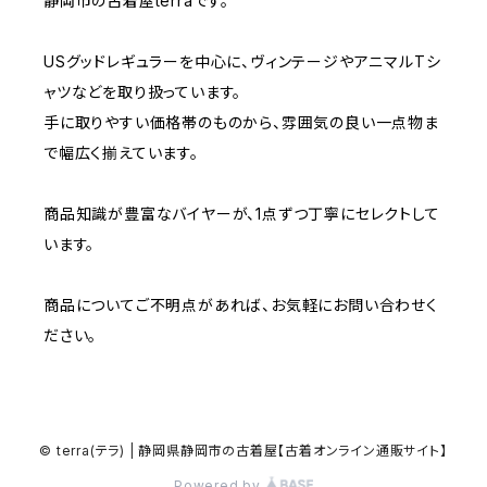
静岡市の古着屋terraです。
W32
W31
W37～
W36
W35
W34
USグッドレギュラーを中心に、ヴィンテージやアニマルTシ
W33
W32
ャツなどを取り扱っています。
W37～
W36
W35
手に取りやすい価格帯のものから、雰囲気の良い一点物ま
W34
W33
で幅広く揃えています。
W37～
W36
W35
W34
商品知識が豊富なバイヤーが、1点ずつ丁寧にセレクトして
います。
W37～
W36
W35
商品についてご不明点があれば、お気軽にお問い合わせく
W37～
W36
ださい。
W37～
© terra(テラ) | 静岡県静岡市の古着屋【古着オンライン通販サイト】
Powered by