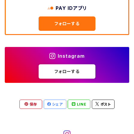
W33
W32
PAY IDアプリ
W31
五分袖・七分袖シャツ
W27
ワークシャツ
W26
アロハシャツ
W25
～W24
ダウンジャケット
タンクトップ
コーデュロイパンツ
メンズXL、レディース3XL~
W34
フォローする
W33
W32
半袖シャツ
W28
ウエスタンシャツ
W27
キューバシャツ
W26
W25
～W24
ジャージ・トラックジャケット
ベスト
その他パンツ
W35
W34
W33
その他半袖トップス
W29
ドレスシャツ
W28
ボウリングシャツ
W27
W26
W25
～W24
その他アウター
ショートパンツ
Instagram
W36
W35
W34
ポロシャツ
W30
その他長袖シャツ
W29
ワークシャツ
W28
W27
W26
W25
フォローする
～W24
コート
オーバーオール
W37～
W36
W35
チュニック
W31
W30
その他半袖シャツ
W29
W28
W27
W26
W25
ヘビーアウター
W37～
W36
キャミソール
W32
W31
W30
W29
W28
W27
保存
シェア
LINE
ポスト
W26
ライトアウター
W37～
ベスト
W33
W32
W31
W30
W29
W28
W27
W34
W33