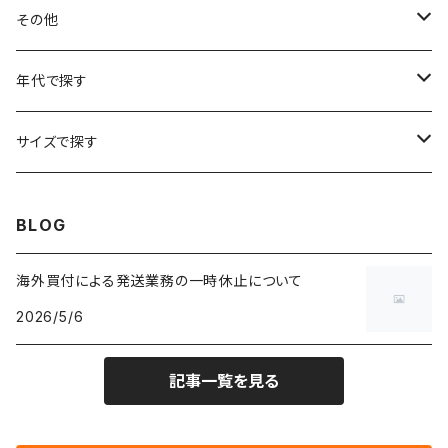
フラワーTシャツ
W25
～W24
パッチワークジャケット
カバーオール
スウェット
デニム・ジーンズ
トップス
ブレスレット
その他
リンガーTシャツ
W26
W25
ゴブランジャケット
～W24
スウェット
ワークジャケット
パーカー
スウェットパンツ
ボトムス
リング
バッグ
年代で探す
車・バイクTシャツ
W27
W26
フリースジャケット
W25
パーカー
スカート
ショルダーバッグ
ナイロンジャケット
セーター
ナイロンパンツ
ワンピース
ネックレス
マフラー
50年代
サイズで探す
バンド・ミュージックTシャツ
W28
W27
コート
W26
フリーストップス
パンツ
スタジャン
カーディガン
ジャージ・トラックパンツ
バッグ
帽子
60年代
~メンズXXS、~レディースS
BLOG
IT・テック・サイエンスTシャツ
W29
W28
その他アウター
W27
セーター
ショートパンツ
テーラードジャケット
フリーストップス
ワークパンツ・ペインターパンツ
ブランケット
70年代
メンズXS、レディースM
海外買付による発送業務の一時休止について
キャラTシャツ
W30
W29
ヘビーアウター
W28
カーディガン
2026/5/6
～W24
アウトドアジャケット
長袖シャツ
チノパンツ
80年代
メンズS、レディースL
その他Tシャツ
W31
W30
ライトアウター
W29
長袖Tシャツ/カットソー
W25
記事一覧を見る
ボタンダウンシャツ
～W24
レザージャケット
半袖シャツ
ミリタリーパンツ
90年代
メンズM、レディースXL
W32
W31
W30
長袖シャツ
W26
ネルシャツ
W25
ベースボールシャツ
～W24
ミリタリージャケット
ゲームシャツ
カーゴパンツ
00年代
メンズL、レディース2XL