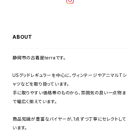
W32
W31
W30
W29
W28
W35
W34
W33
W32
W31
W30
W29
W36
W35
ABOUT
W34
W33
W32
W31
W30
W37～
W36
W35
W34
W33
静岡市の古着屋terraです。
W32
W31
W37～
W36
W35
W34
USグッドレギュラーを中心に、ヴィンテージやアニマルTシ
W33
W32
ャツなどを取り扱っています。
W37～
W36
W35
手に取りやすい価格帯のものから、雰囲気の良い一点物ま
W34
W33
で幅広く揃えています。
W37～
W36
W35
W34
商品知識が豊富なバイヤーが、1点ずつ丁寧にセレクトして
います。
W37～
W36
W35