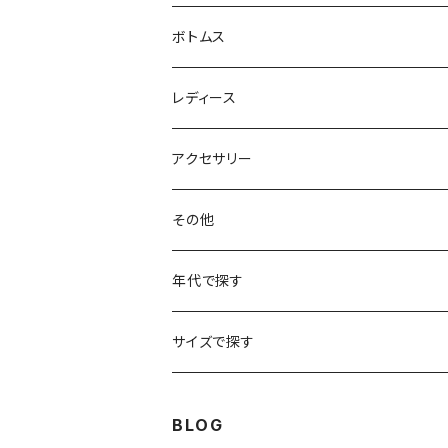
フリースジャケット
Tシャツ
ボトムス
アニマルTシャツ
スイングトップ
長袖Tシャツ
スラックス
レディース
アートTシャツ
～W24
ブルゾン
ポロシャツ・ラガーシャツ
フレアパンツ
アウター
アクセサリー
フラワーTシャツ
W25
～W24
パッチワークジャケット
カバーオール
スウェット
デニム・ジーンズ
トップス
ブレスレット
その他
リンガーTシャツ
W26
W25
ゴブランジャケット
～W24
スウェット
ワークジャケット
パーカー
スウェットパンツ
ボトムス
リング
バッグ
年代で探す
車・バイクTシャツ
W27
W26
フリースジャケット
W25
パーカー
スカート
ショルダーバッグ
ナイロンジャケット
セーター
ナイロンパンツ
ワンピース
ネックレス
マフラー
50年代
サイズで探す
バンド・ミュージックTシャツ
W28
W27
コート
W26
フリーストップス
パンツ
スタジャン
カーディガン
ジャージ・トラックパンツ
バッグ
帽子
60年代
~メンズXXS、~レディースS
BLOG
IT・テック・サイエンスTシャツ
W29
W28
その他アウター
W27
セーター