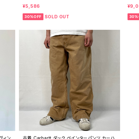
ビッグサイズ 25082416
代 ビ
¥5,586
¥9,
SOLD OUT
30%OFF
30%
 ヴィン
古着 Carhartt ダック ペインターパンツ カーハ