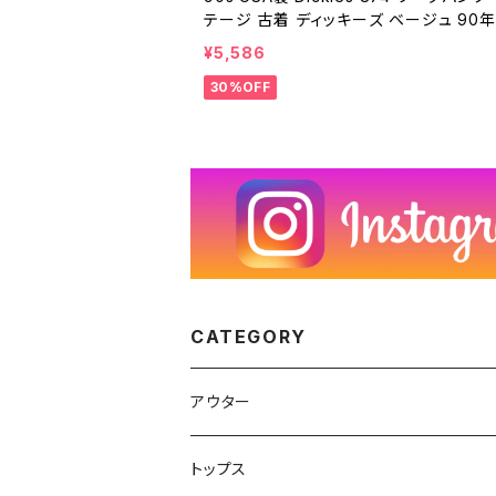
テージ 古着 ディッキーズ ベージュ 90年
ンテージ W39 25082413
¥5,586
30%OFF
CATEGORY
アウター
ハンティングジャケット
トップス