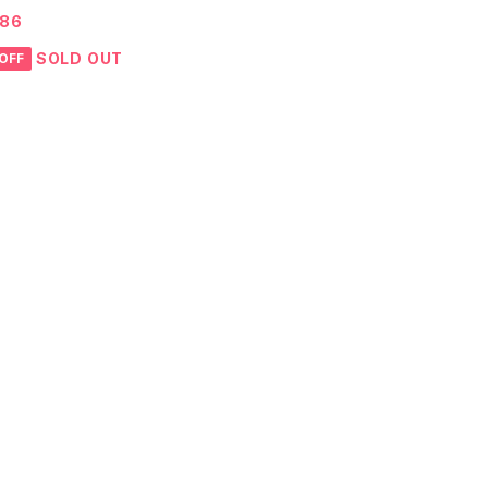
ンテージ W41 ビッグサイズ 25082414
086
SOLD OUT
OFF