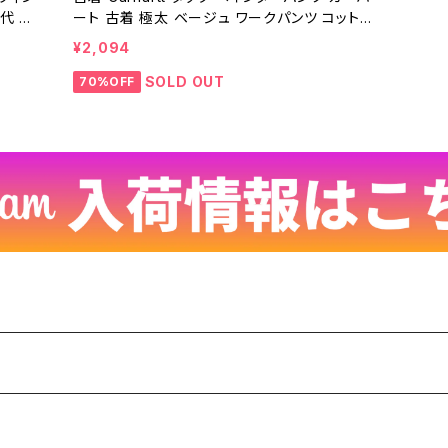
代 ビ
ート 古着 極太 ベージュ ワークパンツ コットン
ストレート ヴィンテージ ビンテージ メンズ W4
¥2,094
6 オーバーサイズ 大きいサイズ ビッグシルエッ
ト ビッグサイズ ゆるだぼ ワイド 24053105
SOLD OUT
70%OFF