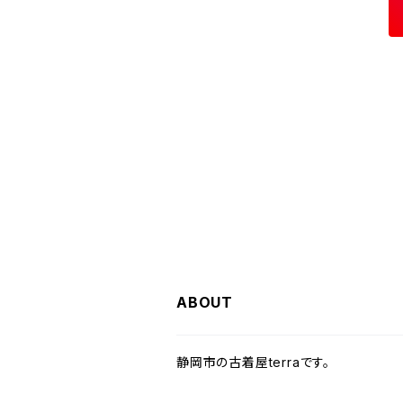
W36
W35
チュニック
W31
W30
その他半袖シャツ
W29
W28
W27
W26
W25
ヘビーアウター
W37～
W36
キャミソール
W32
W31
W30
W29
W28
W27
W26
ライトアウター
W37～
ベスト
W33
W32
W31
W30
W29
W28
W27
W34
W33
W32
W31
W30
W29
W28
W35
W34
W33
W32
W31
W30
W29
W36
W35
W34
W33
W32
W31
W30
ABOUT
W37～
W36
W35
W34
W33
W32
W31
静岡市の古着屋terraです。
W37～
W36
W35
W34
W33
W32