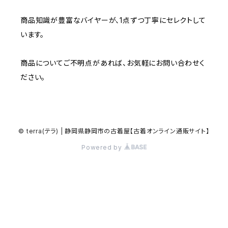
ワークシャツ
W28
W27
W26
W25
～W24
コート
オーバーオール
W37～
W36
W35
チュニック
商品知識が豊富なバイヤーが、1点ずつ丁寧にセレクトして
W31
W30
その他半袖シャツ
W29
W28
W27
います。
W26
W25
ヘビーアウター
W37～
W36
キャミソール
W32
W31
W30
W29
W28
商品についてご不明点があれば、お気軽にお問い合わせく
W27
W26
ライトアウター
W37～
ベスト
ださい。
W33
W32
W31
W30
W29
W28
W27
W34
W33
W32
W31
W30
W29
W28
© terra(テラ) | 静岡県静岡市の古着屋【古着オンライン通販サイト】
W35
W34
W33
W32
Powered by
W31
W30
W29
W36
W35
W34
W33
W32
W31
W30
W37～
W36
W35
W34
W33
W32
W31