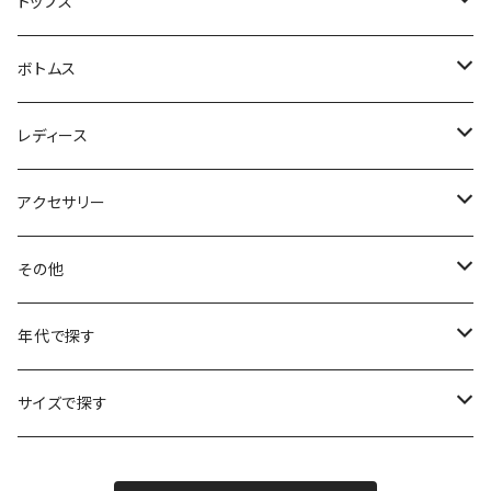
ハンティングジャケット
トップス
フリースジャケット
Tシャツ
ボトムス
アニマルTシャツ
スイングトップ
長袖Tシャツ
スラックス
レディース
アートTシャツ
～W24
ブルゾン
ポロシャツ・ラガーシャツ
フレアパンツ
アウター
アクセサリー
フラワーTシャツ
W25
～W24
パッチワークジャケット
カバーオール
スウェット
デニム・ジーンズ
トップス
ブレスレット
その他
リンガーTシャツ
W26
W25
ゴブランジャケット
～W24
スウェット
ワークジャケット
パーカー
スウェットパンツ
ボトムス
リング
バッグ
年代で探す
車・バイクTシャツ
W27
W26
フリースジャケット
W25
パーカー
スカート
ショルダーバッグ
ナイロンジャケット
セーター
ナイロンパンツ
ワンピース
ネックレス
マフラー
50年代
サイズで探す
バンド・ミュージックTシャツ
W28
W27
コート
W26
フリーストップス
パンツ
スタジャン
カーディガン
ジャージ・トラックパンツ
バッグ
帽子
60年代
~メンズXXS、~レディースS