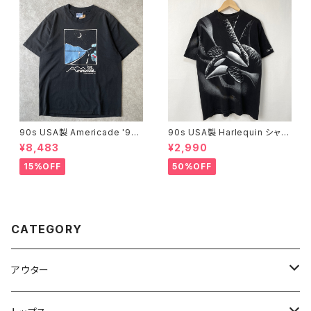
90s USA製 Americade '93
90s USA製 Harlequin シャチ
バイク アートTシャツ ヴィンテ
アニマルTシャツ 古着 ヴィンテ
¥8,483
¥2,990
ージ シングルステッチ 黒 ブラッ
ージ 黒 ブラック 魚 アニマル 動
ク モーターサイクル バイカー 9
物 シングルステッチ コットン 90
15%OFF
50%OFF
0年代 古着 ビンテージ L 260
年代 ビンテージ オールオーバ
42505
ープリント 全面プリント グラフィ
ック メンズ L 24072002
CATEGORY
アウター