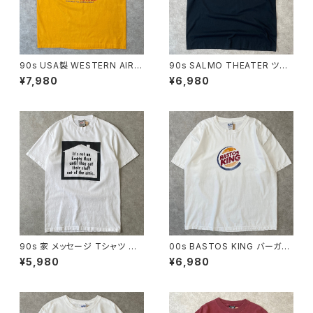
90s USA製 WESTERN AIR L
90s SALMO THEATER ツー
INES 企業Tシャツ ヴィンテー
フェイス Tシャツ ヴィンテージ
¥7,980
¥6,980
ジ シングルステッチ ウェスタン
シングルステッチ 黒 ブラック 古
航空 40s 50s インディアンヘ
着 劇場 演劇 カナダ製 90年代
ッド 飛行機 古着 黄色 イエロー
ビンテージ XL 26062718
マスタード 90年代 ビンテージ
XL 26062714
90s 家 メッセージ Tシャツ ヴィ
00s BASTOS KING バーガー
ンテージ シングルステッチ 古着
キング パロディTシャツ 企業ロ
¥5,980
¥6,980
ジョーク モノクロ 白 ホワイト 9
ゴ ヴィンテージ BURGER KIN
0年代 ビンテージ M 2605230
G 古着 白 ホワイト 00年代 20
8
00s 2000年代 ビンテージ XL
26072812