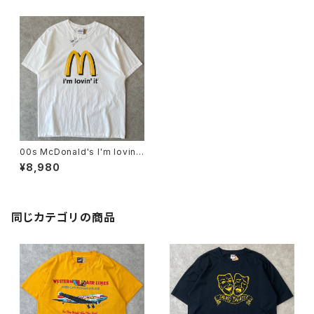
00s McDonald's I'm lovin' i
t 企業ロゴTシャツ マクドナルド
¥8,980
ヴィンテージ 古着 サイン入り
白 ホワイト 00年代 2000s 20
00年代 ビンテージ XL 26062
601
同じカテゴリの商品