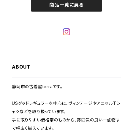
IT・テック・サイエンスTシャツ
商品一覧に戻る
W29
W28
その他アウター
W27
セーター
ショートパンツ
テーラードジャケット
フリーストップス
ワークパンツ・ペインターパンツ
ブランケット
70年代
メンズXS、レディースM
キャラTシャツ
W30
W29
ヘビーアウター
W28
カーディガン
～W24
アウトドアジャケット
長袖シャツ
チノパンツ
80年代
メンズS、レディースL
その他Tシャツ
W31
W30
ライトアウター
W29
長袖Tシャツ/カットソー
W25
ボタンダウンシャツ
～W24
レザージャケット
半袖シャツ
ミリタリーパンツ
90年代
メンズM、レディースXL
W32
W31
W30
長袖シャツ
W26
ネルシャツ
W25
ベースボールシャツ
～W24
ミリタリージャケット
ゲームシャツ
カーゴパンツ
00年代
メンズL、レディース2XL
ABOUT
W33
W32
W31
五分袖・七分袖シャツ
W27
ワークシャツ
W26
アロハシャツ
W25
～W24
ダウンジャケット
タンクトップ
コーデュロイパンツ
メンズXL、レディース3XL~
静岡市の古着屋terraです。
W34
W33
W32
半袖シャツ
W28
ウエスタンシャツ
W27
キューバシャツ
W26
W25
～W24
ジャージ・トラックジャケット
ベスト
その他パンツ
USグッドレギュラーを中心に、ヴィンテージやアニマルTシ
W35
W34
W33
その他半袖トップス
ャツなどを取り扱っています。
W29
ドレスシャツ
W28
ボウリングシャツ
W27
W26
W25
手に取りやすい価格帯のものから、雰囲気の良い一点物ま
～W24
その他アウター
ショートパンツ
W36
W35
W34
ポロシャツ
で幅広く揃えています。
W30
その他長袖シャツ
W29