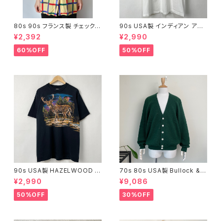
80s 90s フランス製 チェック
90s USA製 インディアン アー
オープンカラー 半袖シャツ ヴィ
トTシャツ 古着 ヴィンテージ 白
¥2,392
¥2,990
ンテージ 古着 ボックスシャツ
ホワイト ネイティブアメリカン 9
黄色 イエロー レーヨン シルク
0年代 ビンテージ プリント グラ
60%OFF
50%OFF
レディース FRANK ALEXAND
フィック アート コットン シング
RE 80年代 90年代 ビンテージ
ルステッチ メンズ L 24072503
25092704
90s USA製 HAZELWOOD 鹿
70s 80s USA製 Bullock & J
アニマルTシャツ 古着 ヴィンテ
ones アルパカ ニット カーディ
¥2,990
¥9,086
ージ 黒 ブラック 90年代 ビンテ
ガン ヴィンテージ ボロ 古着 緑
ージ コットン シングルステッチ
グリーン 無地 70年代 80年代
50%OFF
30%OFF
アニマル 動物 シカ グラフィック
ビンテージ XL 25112301
プリント メンズ XL 24072610