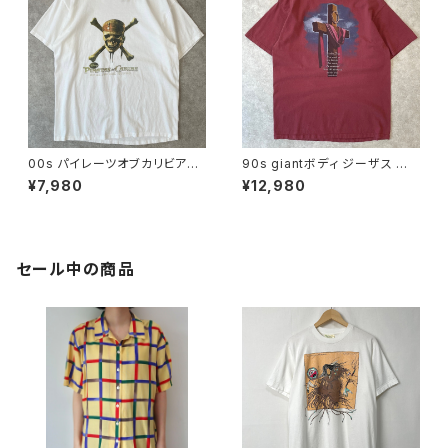
00s パイレーツオブカリビアン
90s giantボディ ジーザス 十
ワールドエンド ムービーTシャ
字架 キリスト Tシャツ ヴィンテ
¥7,980
¥12,980
ツ ヴィンテージ 映画 2007 デ
ージ メッセージ 宗教 アート フ
ィズニー Disney 古着 白 ホワ
ェード 古着 赤 バーガンディ 90
イト 00年代 2000s 2000年代
年代 ビンテージ XL 2605290
ビンテージ L 26072808
1
セール中の商品