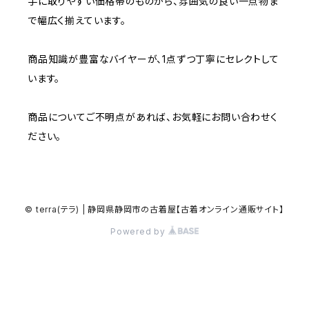
手に取りやすい価格帯のものから、雰囲気の良い一点物ま
～W24
その他アウター
ショートパンツ
W36
W35
W34
ポロシャツ
で幅広く揃えています。
W30
その他長袖シャツ
W29
ワークシャツ
W28
W27
W26
W25
～W24
コート
オーバーオール
W37～
W36
W35
チュニック
商品知識が豊富なバイヤーが、1点ずつ丁寧にセレクトして
W31
W30
その他半袖シャツ
W29
W28
W27
います。
W26
W25
ヘビーアウター
W37～
W36
キャミソール
W32
W31
W30
W29
W28
商品についてご不明点があれば、お気軽にお問い合わせく
W27
W26
ライトアウター
W37～
ベスト
ださい。
W33
W32
W31
W30
W29
W28
W27
W34
W33
W32
W31
W30
W29
W28
© terra(テラ) | 静岡県静岡市の古着屋【古着オンライン通販サイト】
W35
W34
W33
W32
Powered by
W31
W30
W29
W36
W35
W34
W33
W32
W31
W30
W37～
W36
W35