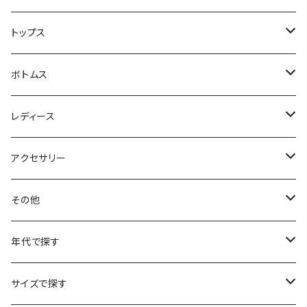
ハンティングジャケット
トップス
フリースジャケット
Tシャツ
ボトムス
アニマルTシャツ
スイングトップ
長袖Tシャツ
スラックス
レディース
アートTシャツ
～W24
ブルゾン
ポロシャツ・ラガーシャツ
フレアパンツ
アウター
アクセサリー
フラワーTシャツ
W25
～W24
パッチワークジャケット
カバーオール
スウェット
デニム・ジーンズ
トップス
ブレスレット
その他
リンガーTシャツ
W26
W25
ゴブランジャケット
～W24
スウェット
ワークジャケット
パーカー
スウェットパンツ
ボトムス
リング
バッグ
年代で探す
車・バイクTシャツ
W27
W26
フリースジャケット
W25
パーカー
スカート
ショルダーバッグ
ナイロンジャケット
セーター
ナイロンパンツ
ワンピース
ネックレス
マフラー
50年代
サイズで探す