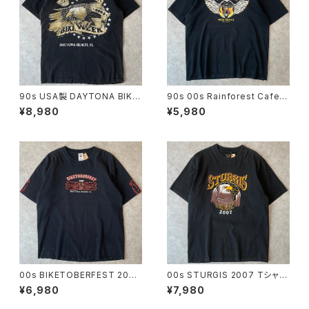
90s USA製 DAYTONA BIKE
90s 00s Rainforest Cafe
WEEK 1995 Tシャツ ヴィンテ
カエル ハーレー バイク Tシャツ
¥8,980
¥5,980
ージ シングルステッチ 白頭鷲
ヴィンテージ ウィング フレイム
バイクウィーク Sturgis スター
ファイヤーパターン 古着 90年
ジス ハーレー 黒 ブラック 古着
代 黒 ブラック ビンテージ XL 2
90年代 ビンテージ L 2608011
6070907
7
00s BIKETOBERFEST 2007
00s STURGIS 2007 Tシャツ
バイク Tシャツ ジャックダニエ
ヴィンテージ スタージス ハーレ
¥6,980
¥7,980
ル ヴィンテージ 袖プリント ハー
ー バイク モーターサイクル 白
レー Sturgis スタージス モータ
頭鷲 インディアン 黒 ブラック