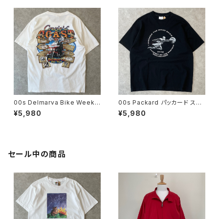
ーサイクル 古着 黒 ブラック 00
古着 00年代 2000s 2000年
年代 2000s 2000年代 ビンテ
代 ビンテージ L 26080205
ージ XL 26080207
00s Delmarva Bike Week 2
00s Packard パッカード スピ
007 バイク イベント Tシャツ
ードの女神 Tシャツ ヴィンテー
¥5,980
¥5,980
ヴィンテージ ウイング 翼 Crusi
ジ 車 アメリカ アメ車 30s 40s
n' The Coast 古着 モーターサ
50s 古着 黒 ブラック 00年代 2
イクル ハーレー 白 ホワイト 00
000s 2000年代 ビンテージ X
年代 2000s 2000年代 ビンテ
L 26070905
ージ L 26080402
セール中の商品