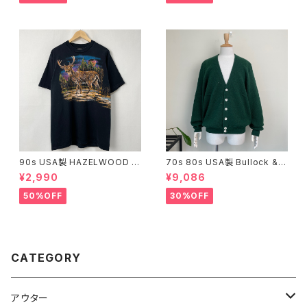
レディース FRANK ALEXAND
フィック アート コットン シング
RE 80年代 90年代 ビンテージ
ルステッチ メンズ L 24072503
25092704
90s USA製 HAZELWOOD 鹿
70s 80s USA製 Bullock & J
アニマルTシャツ 古着 ヴィンテ
ones アルパカ ニット カーディ
¥2,990
¥9,086
ージ 黒 ブラック 90年代 ビンテ
ガン ヴィンテージ ボロ 古着 緑
ージ コットン シングルステッチ
グリーン 無地 70年代 80年代
50%OFF
30%OFF
アニマル 動物 シカ グラフィック
ビンテージ XL 25112301
プリント メンズ XL 24072610
CATEGORY
アウター