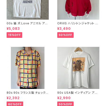
00s 猫 犬 Love アニマル アー
ORVIS ハリントンジャケット ス
トTシャツ 2004年 ヴィンテー
イングトップ 古着 ヴィンテージ
¥5,083
¥3,490
ジ 古着 白 ホワイト 動物 ネコ
赤 レッド オービス スウィングト
イヌ 00年代 2000s 2000年
ップ ブルゾン 無地 25050907
15%OFF
50%OFF
代 ビンテージ L 26052105
80s 90s フランス製 チェック
90s USA製 インディアン アー
オープンカラー 半袖シャツ ヴィ
トTシャツ 古着 ヴィンテージ 白
¥2,392
¥2,990
ンテージ 古着 ボックスシャツ
ホワイト ネイティブアメリカン 9
黄色 イエロー レーヨン シルク
0年代 ビンテージ プリント グラ
60%OFF
50%OFF