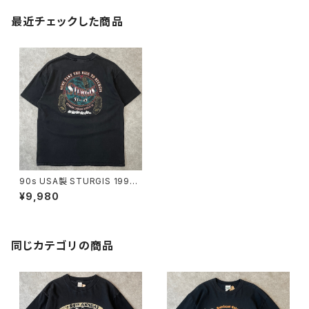
最近チェックした商品
90s USA製 STURGIS 1995
両面プリントTシャツ ヴィンテー
¥9,980
ジ シングルステッチ スタージス
ハーレー バイク フェードブラッ
ク スミクロ 黒 古着 90年代 ビ
ンテージ L 26062710
同じカテゴリの商品