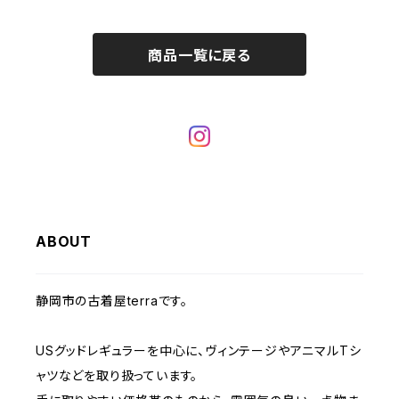
バンド・ミュージックTシャツ
W28
W27
コート
W26
フリーストップス
パンツ
スタジャン
カーディガン
ジャージ・トラックパンツ
バッグ
帽子
60年代
~メンズXXS、~レディースS
IT・テック・サイエンスTシャツ
商品一覧に戻る
W29
W28
その他アウター
W27
セーター
ショートパンツ
テーラードジャケット
フリーストップス
ワークパンツ・ペインターパンツ
ブランケット
70年代
メンズXS、レディースM
キャラTシャツ
W30
W29
ヘビーアウター
W28
カーディガン
～W24
アウトドアジャケット
長袖シャツ
チノパンツ
80年代
メンズS、レディースL
その他Tシャツ
W31
W30
ライトアウター
W29
長袖Tシャツ/カットソー
W25
ボタンダウンシャツ
～W24
レザージャケット
半袖シャツ
ミリタリーパンツ
90年代
メンズM、レディースXL
W32
W31
W30
長袖シャツ
W26
ネルシャツ
W25
ベースボールシャツ
～W24
ミリタリージャケット
ゲームシャツ
カーゴパンツ
00年代
メンズL、レディース2XL
ABOUT
W33
W32
W31
五分袖・七分袖シャツ
W27
ワークシャツ
W26
アロハシャツ
W25
～W24
ダウンジャケット
タンクトップ
コーデュロイパンツ
メンズXL、レディース3XL~
静岡市の古着屋terraです。
W34
W33
W32
半袖シャツ
W28
ウエスタンシャツ
W27
キューバシャツ
W26
W25
～W24
ジャージ・トラックジャケット
ベスト
その他パンツ
USグッドレギュラーを中心に、ヴィンテージやアニマルTシ
W35
W34
W33
その他半袖トップス
ャツなどを取り扱っています。
W29
ドレスシャツ
W28
ボウリングシャツ
W27
W26
W25