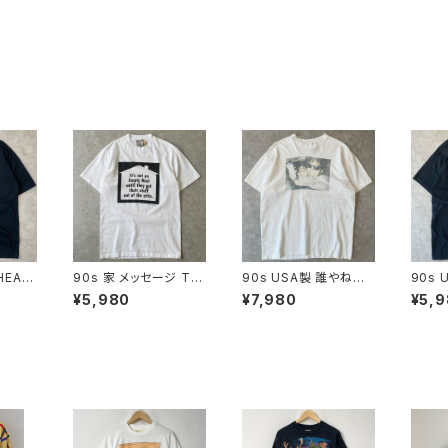
HEAT
90s 家 メッセージ Tシ
90s USA製 誰やねんT
90s 
 Tシャ
ャツ ヴィンテージ シン
シャツ ヴィンテージ シ
NION
¥5,980
¥7,980
¥5,
シング
グルステッチ 古着 ジョ
ングルステッチ フォトプ
シャツ
ラック
ーク モノクロ 白 ホワイ
リント 男性 古着 白 ホ
ングル
カナダ
ト 90年代 ビンテージ
ワイト 90年代 ビンテー
ン ラ
テージ
M 26052308
ジ XL 26072805
黒 ブ
ンテージ
03