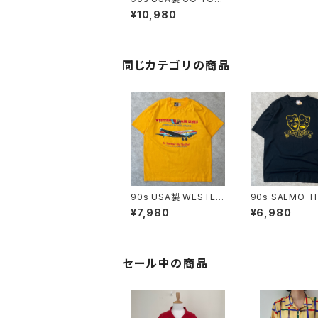
ELL '93 デビル カレッ
¥10,980
ジTシャツ ヴィンテージ
シングルステッチ 黒 ブ
ラック 両面 悪魔 ビール
古着 90年代 ビンテー
ジ XL 26062708
同じカテゴリの商品
90s USA製 WESTER
90s SALMO T
N AIR LINES 企業Tシ
ER ツーフェイス
¥7,980
¥6,980
ャツ ヴィンテージ シン
ツ ヴィンテージ 
グルステッチ ウェスタン
ルステッチ 黒 ブ
航空 40s 50s インディ
古着 劇場 演劇 
アンヘッド 飛行機 古着
製 90年代 ビン
黄色 イエロー マスター
XL 26062718
セール中の商品
ド 90年代 ビンテージ
XL 26062714