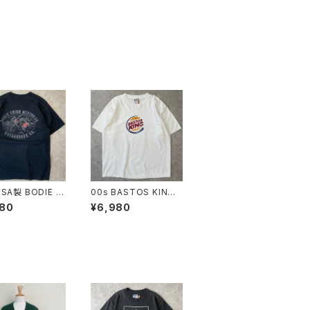
USA製 BODIE U
00s BASTOS KING
 MINING CO. T
バーガーキング パロデ
980
¥6,980
 ヴィンテージ シ
ィTシャツ 企業ロゴ ヴ
ステッチ ウエスタ
ィンテージ BURGER K
バ ロバ 企業 古着
ING 古着 白 ホワイト 0
ラック 90年代 ビ
0年代 2000s 2000年
 XL 260804
代 ビンテージ XL 260
72812