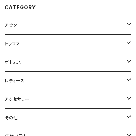
CATEGORY
アウター
ハンティングジャケット
トップス
フリースジャケット
Tシャツ
ボトムス
アニマルTシャツ
スイングトップ
長袖Tシャツ
スラックス
レディース
アートTシャツ
～W24
ブルゾン
ポロシャツ・ラガーシャツ
フレアパンツ
アウター
アクセサリー
フラワーTシャツ
W25
～W24
パッチワークジャケット
カバーオール
スウェット
デニム・ジーンズ
トップス
ブレスレット
その他
リンガーTシャツ
W26
W25
ゴブランジャケット
～W24
スウェット
ワークジャケット
パーカー
スウェットパンツ
ボトムス
リング
バッグ