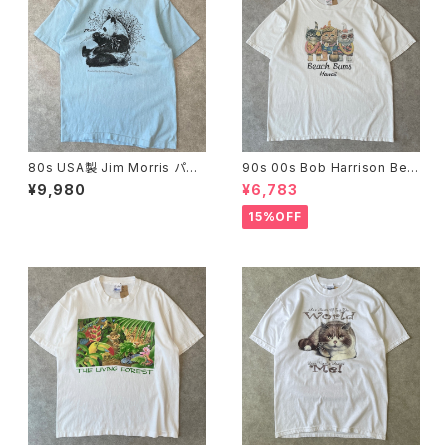
80s USA製 Jim Morris パン
90s 00s Bob Harrison Bea
ダ アートTシャツ ヴィンテージ
ch Bums 猫 アニマルTシャツ
¥9,980
¥6,783
シングルステッチ ジムモリス ア
ヴィンテージ ネコ ねこ 動物 ボ
ニマル 動物 水色 ライトブルー
ブハリソン Hawaii ハワイ 白
15%OFF
古着 80年代 ビンテージ M 26
ホワイト 90年代 古着 ビンテー
072004
ジ XL 26050106