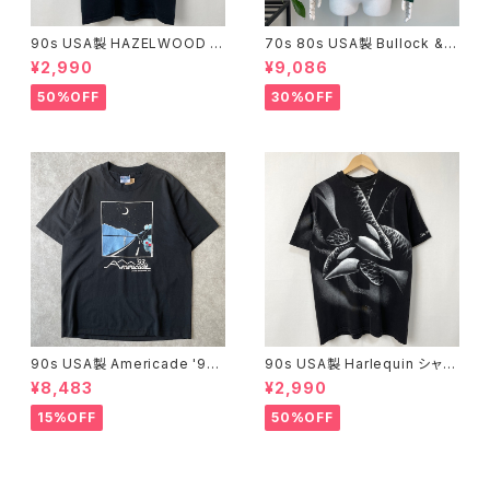
90s USA製 HAZELWOOD 鹿
70s 80s USA製 Bullock & J
アニマルTシャツ 古着 ヴィンテ
ones アルパカ ニット カーディ
¥2,990
¥9,086
ージ 黒 ブラック 90年代 ビンテ
ガン ヴィンテージ ボロ 古着 緑
ージ コットン シングルステッチ
グリーン 無地 70年代 80年代
50%OFF
30%OFF
アニマル 動物 シカ グラフィック
ビンテージ XL 25112301
プリント メンズ XL 24072610
90s USA製 Americade '93
90s USA製 Harlequin シャチ
バイク アートTシャツ ヴィンテ
アニマルTシャツ 古着 ヴィンテ
¥8,483
¥2,990
ージ シングルステッチ 黒 ブラッ
ージ 黒 ブラック 魚 アニマル 動
ク モーターサイクル バイカー 9
物 シングルステッチ コットン 90
15%OFF
50%OFF
0年代 古着 ビンテージ L 260
年代 ビンテージ オールオーバ
42505
ープリント 全面プリント グラフィ
ック メンズ L 24072002