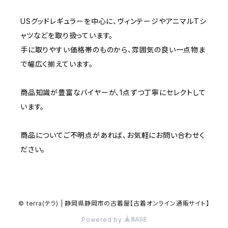
W33
W32
半袖シャツ
W28
ウエスタンシャツ
W27
キューバシャツ
W26
W25
～W24
ジャージ・トラックジャケット
ベスト
その他パンツ
USグッドレギュラーを中心に、ヴィンテージやアニマルTシ
W35
W34
W33
その他半袖トップス
ャツなどを取り扱っています。
W29
ドレスシャツ
W28
ボウリングシャツ
W27
W26
W25
手に取りやすい価格帯のものから、雰囲気の良い一点物ま
～W24
その他アウター
ショートパンツ
W36
W35
W34
ポロシャツ
で幅広く揃えています。
W30
その他長袖シャツ
W29
ワークシャツ
W28
W27
W26
W25
～W24
コート
オーバーオール
W37～
W36
W35
チュニック
商品知識が豊富なバイヤーが、1点ずつ丁寧にセレクトして
W31
W30
その他半袖シャツ
W29
W28
W27
います。
W26
W25
ヘビーアウター
W37～
W36
キャミソール
W32
W31
W30
W29
W28
商品についてご不明点があれば、お気軽にお問い合わせく
W27
W26
ライトアウター
W37～
ベスト
ださい。
W33
W32
W31
W30
W29
W28
W27
W34
W33
W32
W31
W30
W29
W28
© terra(テラ) | 静岡県静岡市の古着屋【古着オンライン通販サイト】
W35
W34
W33
W32
Powered by
W31
W30
W29