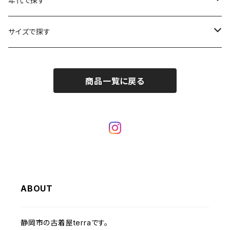
年代で探す
車・バイクTシャツ
W27
W26
フリースジャケット
W25
パーカー
スカート
ショルダーバッグ
ナイロンジャケット
セーター
ナイロンパンツ
ワンピース
ネックレス
マフラー
50年代
サイズで探す
バンド・ミュージックTシャツ
W28
W27
コート
W26
フリーストップス
パンツ
スタジャン
カーディガン
ジャージ・トラックパンツ
バッグ
帽子
60年代
~メンズXXS、~レディースS
IT・テック・サイエンスTシャツ
商品一覧に戻る
W29
W28
その他アウター
W27
セーター
ショートパンツ
テーラードジャケット
フリーストップス
ワークパンツ・ペインターパンツ
ブランケット
70年代
メンズXS、レディースM
キャラTシャツ
W30
W29
ヘビーアウター
W28
カーディガン
～W24
アウトドアジャケット
長袖シャツ
チノパンツ
80年代
メンズS、レディースL
その他Tシャツ
W31
W30
ライトアウター
W29
長袖Tシャツ/カットソー
W25
ボタンダウンシャツ
～W24
レザージャケット
半袖シャツ
ミリタリーパンツ
90年代
メンズM、レディースXL
W32
W31
W30
長袖シャツ
W26
ネルシャツ
W25
ベースボールシャツ
～W24
ミリタリージャケット
ゲームシャツ
カーゴパンツ
00年代
メンズL、レディース2XL
ABOUT
W33
W32
W31
五分袖・七分袖シャツ
W27
ワークシャツ
W26
アロハシャツ
W25
～W24
ダウンジャケット
タンクトップ
コーデュロイパンツ
メンズXL、レディース3XL~
静岡市の古着屋terraです。
W34