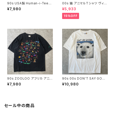
90s USA製 Human-i-Tees
00s 猫 アニマルTシャツ ヴィン
アニマルTシャツ ヴィンテージ
テージ 古着 ネコ ねこ 動物 白
¥7,980
¥5,933
シングルステッチ 動物 アート ジ
ホワイト 00年代 2000s 2000
ャングル 猿 ヒョウ 豹 鳥 森 古
年代 ビンテージ M 2604270
15%OFF
着 白 ホワイト 90年代 ビンテ
8
ージ L 26072104
90s ZOOLOO アフリカ アニマ
90s 00s DON'T SAY GOOD
ルTシャツ ヴィンテージ キリン
BYE... シロクマ アートTシャツ
¥7,980
¥10,980
ワニ ヘビ カメ 鳥 動物 古着 黒
アニマル 絶滅危惧種 B.Michel
ブラック 90年代 ビンテージ 26
e 動物 ヴィンテージ 古着 白 ホ
060707
ワイト 90年代 ビンテージ XL 2
6080602
セール中の商品