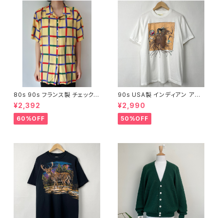
80s 90s フランス製 チェック
90s USA製 インディアン アー
オープンカラー 半袖シャツ ヴィ
トTシャツ 古着 ヴィンテージ 白
¥2,392
¥2,990
ンテージ 古着 ボックスシャツ
ホワイト ネイティブアメリカン 9
黄色 イエロー レーヨン シルク
0年代 ビンテージ プリント グラ
60%OFF
50%OFF
レディース FRANK ALEXAND
フィック アート コットン シング
RE 80年代 90年代 ビンテージ
ルステッチ メンズ L 24072503
25092704